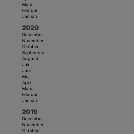
Mars
Februari
Januari
År:
2020
December
November
Oktober
September
Augusti
Juli
Juni
Maj
April
Mars
Februari
Januari
År:
2019
December
November
Oktober