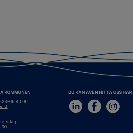
TA KOMMUNEN
DU KAN ÄVEN HITTA OSS HÄR
0523-66 40 00
post
:
 torsdag
6:30