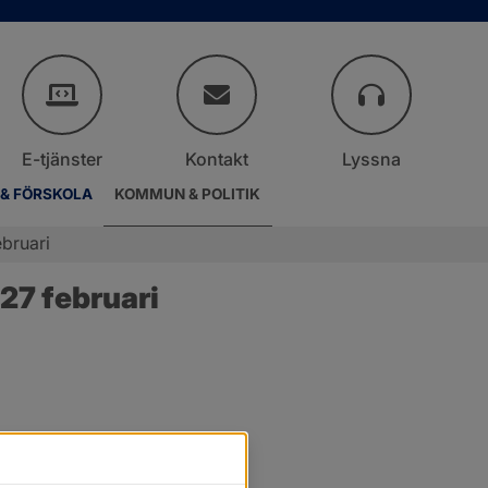
E-tjänster
Kontakt
Lyssna
 & FÖRSKOLA
KOMMUN & POLITIK
bruari
27 februari