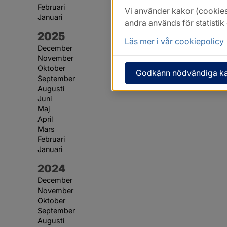
Februari
Vi använder kakor (cookies
Januari
andra används för statisti
År:
2025
Läs mer i vår cookiepolicy
December
November
Oktober
Godkänn nödvändiga k
September
Augusti
Juni
Maj
April
Mars
Februari
Januari
År:
2024
December
November
Oktober
September
Augusti