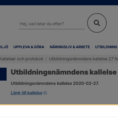
Sök
på
webbplatsen
ILJÖ
UPPLEVA & GÖRA
NÄRINGSLIV & ARBETE
UTBILDNING
Kallelser och protokoll
/
Utbildningsnämndens kallelse 27 fe
Utbildningsnämndens kallelse 
Utbildningsnämndens kallelse 2020-02-27.
pdf, öppnas i nytt fönster.
Länk till kallelse