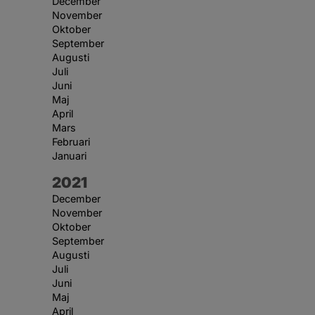
December
November
Oktober
September
Augusti
Juli
Juni
Maj
April
Mars
Februari
Januari
År:
2021
December
November
Oktober
September
Augusti
Juli
Juni
Maj
April