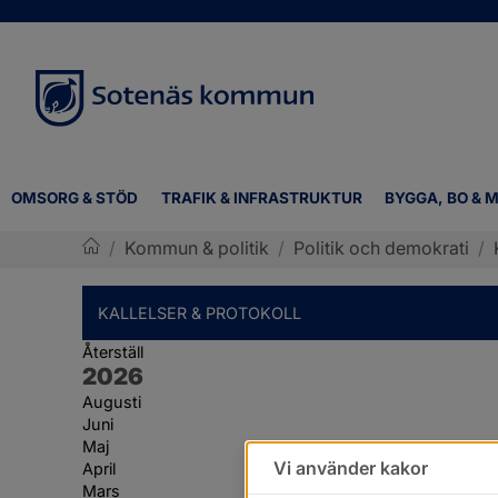
OMSORG & STÖD
TRAFIK & INFRASTRUKTUR
BYGGA, BO & M
/
Kommun & politik
/
Politik och demokrati
/
Sotenäs kommun
KALLELSER & PROTOKOLL
Återställ
År:
2026
Augusti
Juni
Maj
Vi använder kakor
April
Mars