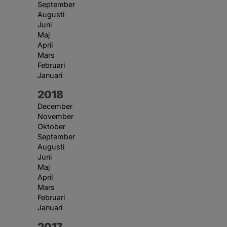
September
Augusti
Juni
Maj
April
Mars
Februari
Januari
År:
2018
December
November
Oktober
September
Augusti
Juni
Maj
April
Mars
Februari
Januari
År:
2017