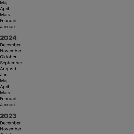
Maj
April
Mars
Februari
Januari
År:
2024
December
November
Oktober
September
Augusti
Juni
Maj
April
Mars
Februari
Januari
År:
2023
December
November