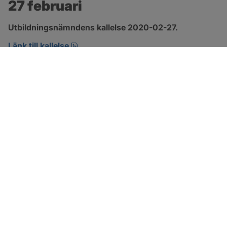
27 februari
Utbildningsnämndens kallelse 2020-02-27.
pdf, öppnas i nytt fönster.
Länk till kallelse
SOTENÄS KOMMUN
Besöksadress
Parkgatan 46
456 80 Kungshamn
Hitta hit