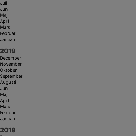
Juli
Juni
Maj
April
Mars
Februari
Januari
År:
2019
December
November
Oktober
September
Augusti
Juni
Maj
April
Mars
Februari
Januari
År:
2018