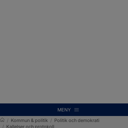
MENY
/
Kommun & politik
/
Politik och demokrati
/
Kallelser och protokoll
Sotenäs kommun