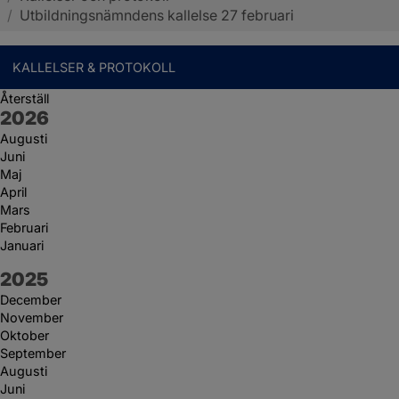
/
Utbildningsnämndens kallelse 27 februari
KALLELSER & PROTOKOLL
Återställ
År:
2026
Augusti
Juni
Maj
April
Mars
Februari
Januari
År:
2025
December
November
Oktober
September
Augusti
Juni