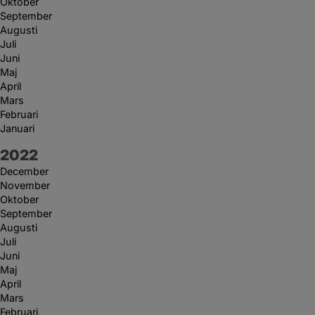
Oktober
September
Augusti
Juli
Juni
Maj
April
Mars
Februari
Januari
År:
2022
December
November
Oktober
September
Augusti
Juli
Juni
Maj
April
Mars
Februari