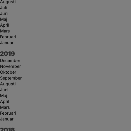
Augusti
Juli
Juni
Maj
April
Mars
Februari
Januari
År:
2019
December
November
Oktober
September
Augusti
Juni
Maj
April
Mars
Februari
Januari
År:
2018