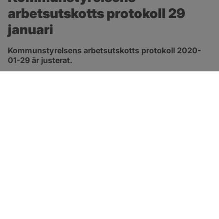
arbetsutskotts protokoll 29 
januari
Kommunstyrelsens arbetsutskotts protokoll 2020-
01-29 är justerat.
pdf, 554.2 kB, öppnas i nytt fönster.
Länk till protokoll
SOTENÄS KOMMUN
Besöksadress
Parkgatan 46
456 80 Kungshamn