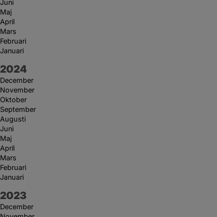
Juni
Maj
April
Mars
Februari
Januari
År:
2024
December
November
Oktober
September
Augusti
Juni
Maj
April
Mars
Februari
Januari
År:
2023
December
November