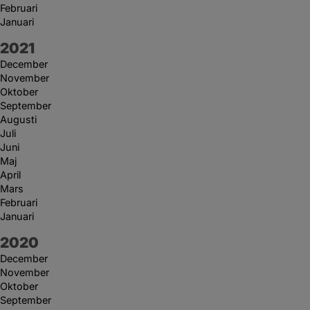
Februari
Januari
År:
2021
December
November
Oktober
September
Augusti
Juli
Juni
Maj
April
Mars
Februari
Januari
År:
2020
December
November
Oktober
September