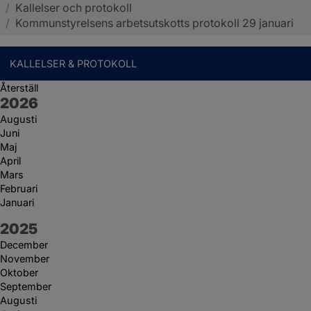
/
Kallelser och protokoll
Sotenäs kommun
/
Kommunstyrelsens arbetsutskotts protokoll 29 januari
KALLELSER & PROTOKOLL
Återställ
År:
2026
Augusti
Juni
Maj
April
Mars
Februari
Januari
År:
2025
December
November
Oktober
September
Augusti