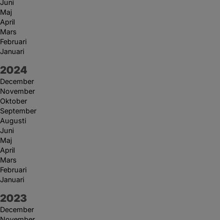
Juni
Maj
April
Mars
Februari
Januari
År:
2024
December
November
Oktober
September
Augusti
Juni
Maj
April
Mars
Februari
Januari
År:
2023
December
November