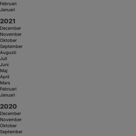
Februari
Januari
År:
2021
December
November
Oktober
September
Augusti
Juli
Juni
Maj
April
Mars
Februari
Januari
År:
2020
December
November
Oktober
September