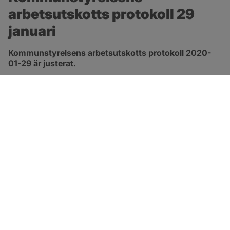
arbetsutskotts protokoll 29 
januari
Kommunstyrelsens arbetsutskotts protokoll 2020-
01-29 är justerat.
pdf, 554.2 kB, öppnas i nytt fönster.
Länk till protokoll
SOTENÄS KOMMUN
Besöksadress
Parkgatan 46
456 80 Kungshamn