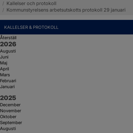
/
Kallelser och protokoll
Sotenäs kommun
/
Kommunstyrelsens arbetsutskotts protokoll 29 januari
KALLELSER & PROTOKOLL
Återställ
År:
2026
Augusti
Juni
Maj
April
Mars
Februari
Januari
År:
2025
December
November
Oktober
September
Augusti