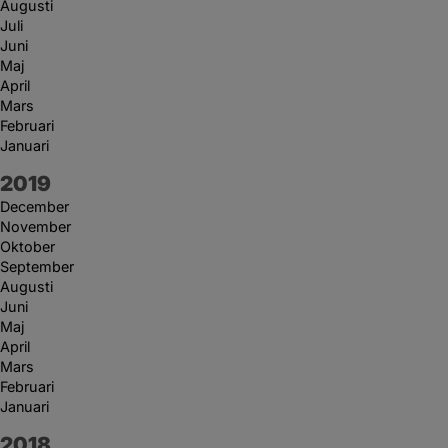
Augusti
Juli
Juni
Maj
April
Mars
Februari
Januari
År:
2019
December
November
Oktober
September
Augusti
Juni
Maj
April
Mars
Februari
Januari
År:
2018