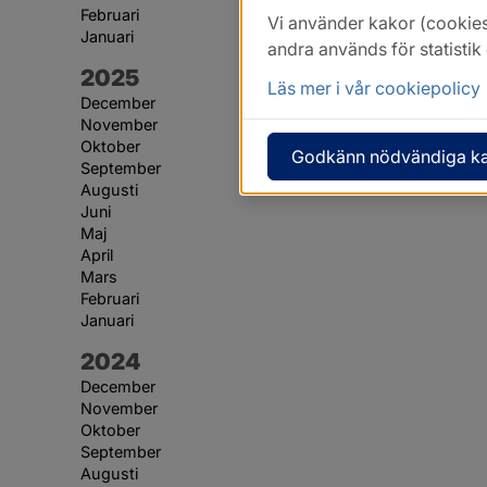
Februari
Vi använder kakor (cookies
Januari
andra används för statisti
År:
2025
Läs mer i vår cookiepolicy
December
November
Oktober
Godkänn nödvändiga k
September
Augusti
Juni
Maj
April
Mars
Februari
Januari
År:
2024
December
November
Oktober
September
Augusti