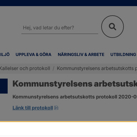
Sök
på
webbplatsen
ILJÖ
UPPLEVA & GÖRA
NÄRINGSLIV & ARBETE
UTBILDNING
Kallelser och protokoll
/
Kommunstyrelsens arbetsutskotts p
Kommunstyrelsens arbetsutskot
Kommunstyrelsens arbetsutskotts protokoll 2020-01-
pdf, 554.2 kB, öppnas i nytt fönst
Länk till protokoll