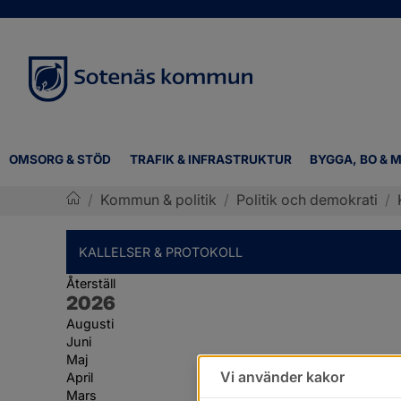
OMSORG & STÖD
TRAFIK & INFRASTRUKTUR
BYGGA, BO & M
/
Kommun & politik
/
Politik och demokrati
/
Sotenäs kommun
KALLELSER & PROTOKOLL
Återställ
År:
2026
Augusti
Juni
Maj
Vi använder kakor
April
Mars