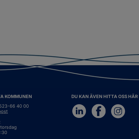
TA KOMMUNEN
DU KAN ÄVEN HITTA OSS HÄR
0523-66 40 00
post
:
 torsdag
6:30