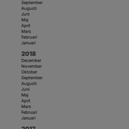
September
Augusti
Juni
Maj
April
Mars
Februari
Januari
År:
2018
December
November
Oktober
September
Augusti
Juni
Maj
April
Mars
Februari
Januari
År:
2017