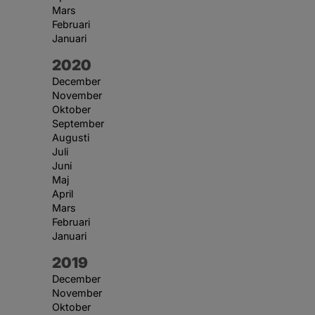
Mars
Februari
Januari
År:
2020
December
November
Oktober
September
Augusti
Juli
Juni
Maj
April
Mars
Februari
Januari
År:
2019
December
November
Oktober