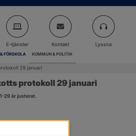
E-tjänster
Kontakt
Lyssna
 & FÖRSKOLA
KOMMUN & POLITIK
rotokoll 29 januari
ts protokoll 29 januari
29 är justerat.
er.