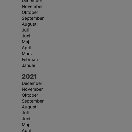
December
November
Oktober
September
Augusti
Juli
Juni
Maj
April
Mars
Februari
Januari
År:
2021
December
November
Oktober
September
Augusti
Juli
Juni
Maj
April