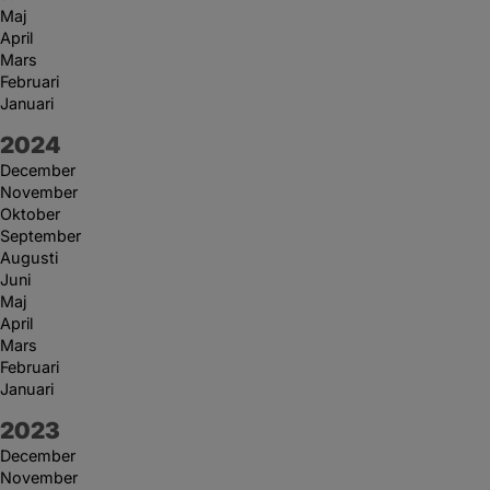
Maj
April
Mars
Februari
Januari
År:
2024
December
November
Oktober
September
Augusti
Juni
Maj
April
Mars
Februari
Januari
År:
2023
December
November