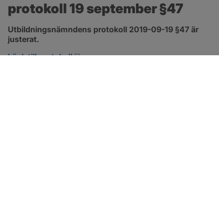
protokoll 19 september §47
Utbildningsnämndens protokoll 2019-09-19 §47 är 
justerat.
pdf, 132.2 kB, öppnas i nytt fönster.
Länk till protokoll
SOTENÄS KOMMUN
Besöksadress
Parkgatan 46
456 80 Kungshamn
Hitta hit