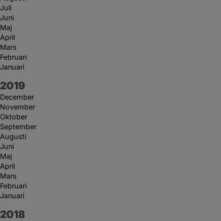
Juli
Juni
Maj
April
Mars
Februari
Januari
År:
2019
December
November
Oktober
September
Augusti
Juni
Maj
April
Mars
Februari
Januari
År:
2018