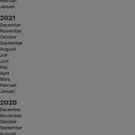
Februari
Januari
År:
2021
December
November
Oktober
September
Augusti
Juli
Juni
Maj
April
Mars
Februari
Januari
År:
2020
December
November
Oktober
September
Augusti