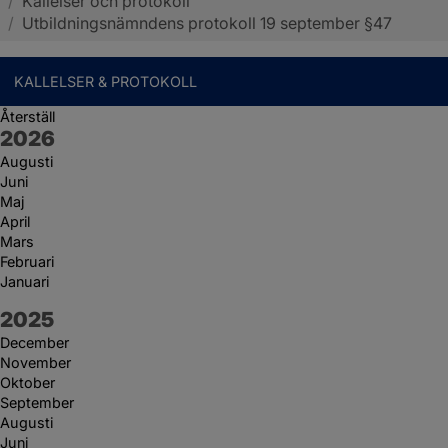
/
Kallelser och protokoll
Sotenäs kommun
/
Utbildningsnämndens protokoll 19 september §47
KALLELSER & PROTOKOLL
Återställ
År:
2026
Augusti
Juni
Maj
April
Mars
Februari
Januari
År:
2025
December
November
Oktober
September
Augusti
Juni