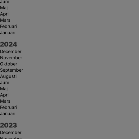
Juni
Maj
April
Mars
Februari
Januari
År:
2024
December
November
Oktober
September
Augusti
Juni
Maj
April
Mars
Februari
Januari
År:
2023
December
November