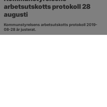
arbetsutskotts protokoll 28 
augusti
Kommunstyrelsens arbetsutskotts protokoll 2019-
08-28 är justerat.
pdf, 343.2 kB, öppnas i nytt fönster.
Länk till protokoll
SOTENÄS KOMMUN
Besöksadress
Parkgatan 46
456 80 Kungshamn