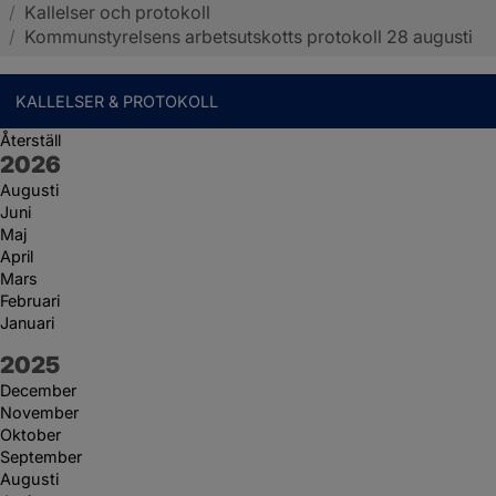
/
Kallelser och protokoll
Sotenäs kommun
/
Kommunstyrelsens arbetsutskotts protokoll 28 augusti
KALLELSER & PROTOKOLL
Återställ
År:
2026
Augusti
Juni
Maj
April
Mars
Februari
Januari
År:
2025
December
November
Oktober
September
Augusti