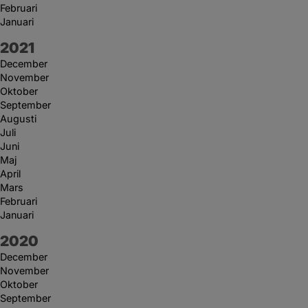
Februari
Januari
År:
2021
December
November
Oktober
September
Augusti
Juli
Juni
Maj
April
Mars
Februari
Januari
År:
2020
December
November
Oktober
September