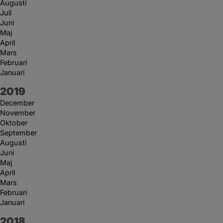
Augusti
Juli
Juni
Maj
April
Mars
Februari
Januari
År:
2019
December
November
Oktober
September
Augusti
Juni
Maj
April
Mars
Februari
Januari
År:
2018