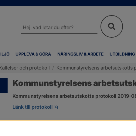
Sök
på
webbplatsen
ILJÖ
UPPLEVA & GÖRA
NÄRINGSLIV & ARBETE
UTBILDNING
Kallelser och protokoll
/
Kommunstyrelsens arbetsutskotts p
Kommunstyrelsens arbetsutsko
Kommunstyrelsens arbetsutskotts protokoll 2019-08-
pdf, 343.2 kB, öppnas i nytt fönst
Länk till protokoll