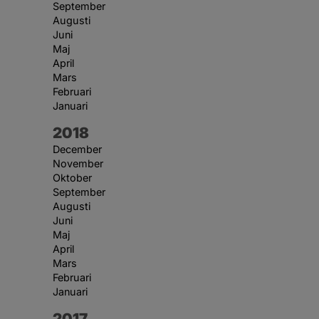
September
Augusti
Juni
Maj
April
Mars
Februari
Januari
År:
2018
December
November
Oktober
September
Augusti
Juni
Maj
April
Mars
Februari
Januari
År:
2017