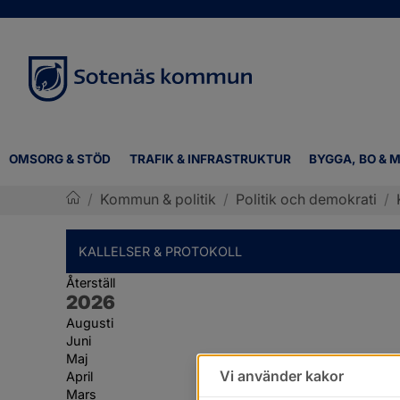
OMSORG & STÖD
TRAFIK & INFRASTRUKTUR
BYGGA, BO & M
/
Kommun & politik
/
Politik och demokrati
/
Sotenäs kommun
KALLELSER & PROTOKOLL
Återställ
År:
2026
Augusti
Juni
Maj
Vi använder kakor
April
Mars