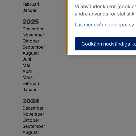
Februari
Vi använder kakor (cookies
Januari
andra används för statisti
År:
2025
Läs mer i vår cookiepolicy
December
November
Oktober
Godkänn nödvändiga k
September
Augusti
Juni
Maj
April
Mars
Februari
Januari
År:
2024
December
November
Oktober
September
Augusti