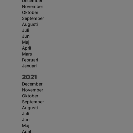
December
November
Oktober
September
Augusti
Juli
Juni
Maj
April
Mars
Februari
Januari
År:
2021
December
November
Oktober
September
Augusti
Juli
Juni
Maj
April