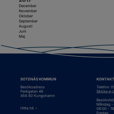
December
November
Oktober
September
Augusti
Juni
Maj
SOTENÄS KOMMUN
KONTAK
Besöksadress
Telefon: 
Parkgatan 46
Skicka e-
456 80 Kungshamn
Besökstid
Måndag -
Hitta hit
08:00 - 1
Fredag