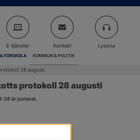
E-tjänster
Kontakt
Lyssna
 & FÖRSKOLA
KOMMUN & POLITIK
rotokoll 28 augusti
tts protokoll 28 augusti
28 är justerat.
er.