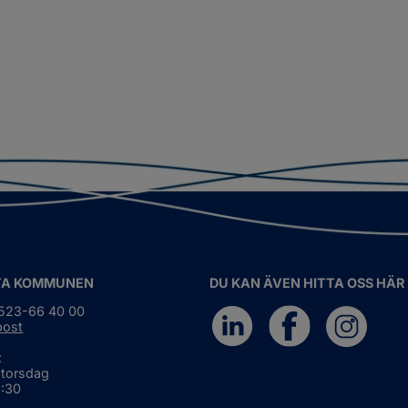
TA KOMMUNEN
DU KAN ÄVEN HITTA OSS HÄR
0523-66 40 00
post
:
 torsdag
6:30