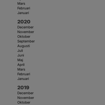
Mars
Februari
Januari
År:
2020
December
November
Oktober
September
Augusti
Juli
Juni
Maj
April
Mars
Februari
Januari
År:
2019
December
November
Oktober