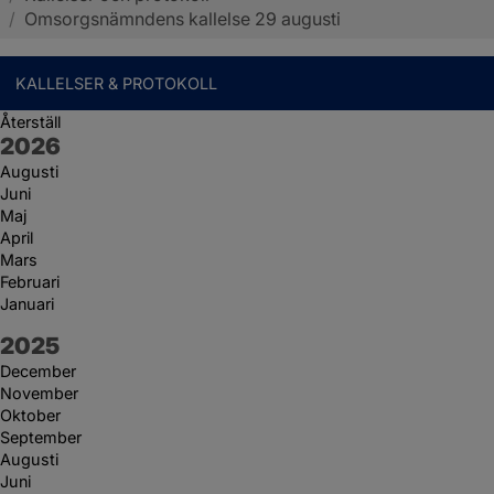
/
Omsorgsnämndens kallelse 29 augusti
KALLELSER & PROTOKOLL
Återställ
År:
2026
Augusti
Juni
Maj
April
Mars
Februari
Januari
År:
2025
December
November
Oktober
September
Augusti
Juni