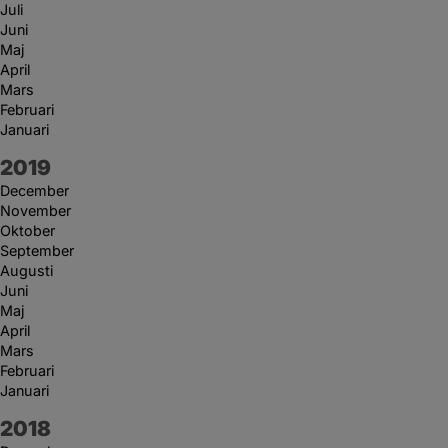
Juli
Juni
Maj
April
Mars
Februari
Januari
År:
2019
December
November
Oktober
September
Augusti
Juni
Maj
April
Mars
Februari
Januari
År:
2018