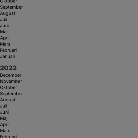
Oktober
September
Augusti
Juli
Juni
Maj
April
Mars
Februari
Januari
År:
2022
December
November
Oktober
September
Augusti
Juli
Juni
Maj
April
Mars
Februari