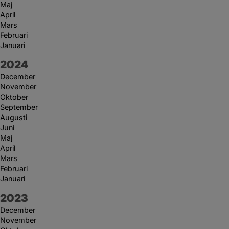
Maj
April
Mars
Februari
Januari
År:
2024
December
November
Oktober
September
Augusti
Juni
Maj
April
Mars
Februari
Januari
År:
2023
December
November