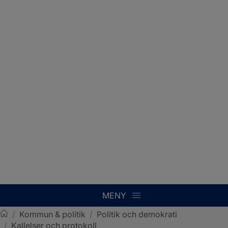
MENY
/
Kommun & politik
/
Politik och demokrati
/
Kallelser och protokoll
Sotenäs kommun