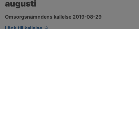
augusti
Omsorgsnämndens kallelse 2019-08-29 
pdf, öppnas i nytt fönster.
Länk till kallelse
SOTENÄS KOMMUN
Besöksadress
Parkgatan 46
456 80 Kungshamn
Hitta hit