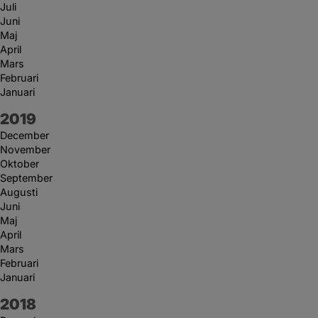
Juli
Juni
Maj
April
Mars
Februari
Januari
År:
2019
December
November
Oktober
September
Augusti
Juni
Maj
April
Mars
Februari
Januari
År:
2018