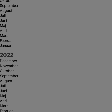
Oktober
September
Augusti
Juli
Juni
Maj
April
Mars
Februari
Januari
År:
2022
December
November
Oktober
September
Augusti
Juli
Juni
Maj
April
Mars
Februari