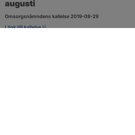
augusti
Omsorgsnämndens kallelse 2019-08-29 
pdf, öppnas i nytt fönster.
Länk till kallelse
SOTENÄS KOMMUN
Besöksadress
Parkgatan 46
456 80 Kungshamn
Hitta hit