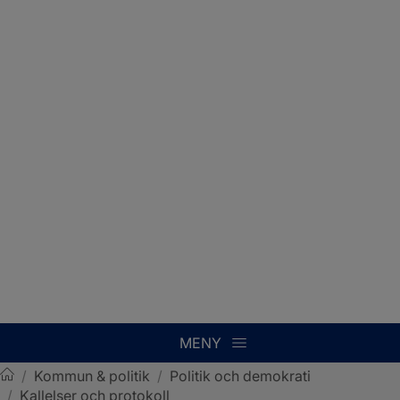
MENY
/
Kommun & politik
/
Politik och demokrati
/
Kallelser och protokoll
Sotenäs kommun