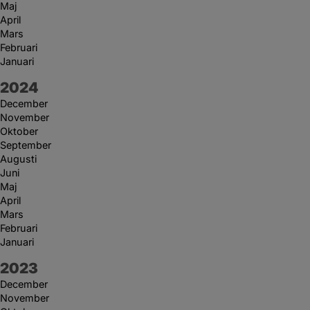
Maj
April
Mars
Februari
Januari
År:
2024
December
November
Oktober
September
Augusti
Juni
Maj
April
Mars
Februari
Januari
År:
2023
December
November