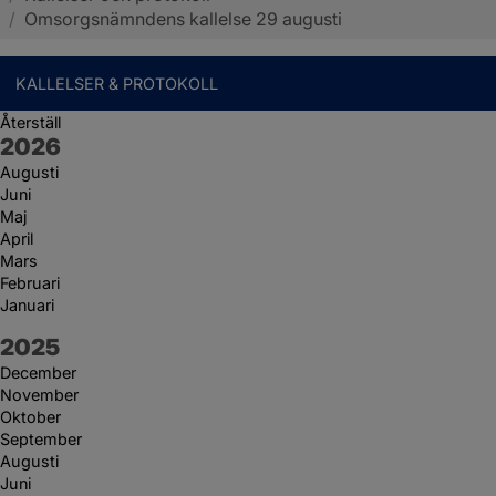
/
Omsorgsnämndens kallelse 29 augusti
KALLELSER & PROTOKOLL
Återställ
År:
2026
Augusti
Juni
Maj
April
Mars
Februari
Januari
År:
2025
December
November
Oktober
September
Augusti
Juni