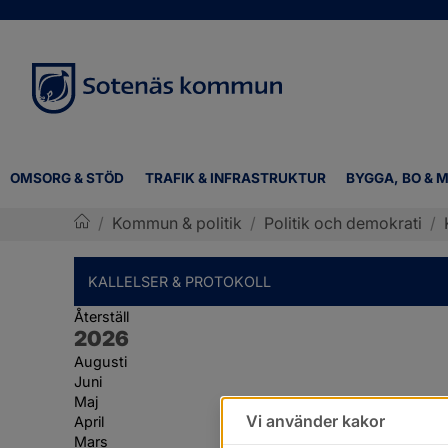
OMSORG & STÖD
TRAFIK & INFRASTRUKTUR
BYGGA, BO & M
/
Kommun & politik
/
Politik och demokrati
/
Sotenäs kommun
KALLELSER & PROTOKOLL
Återställ
År:
2026
Augusti
Juni
Maj
Vi använder kakor
April
Mars