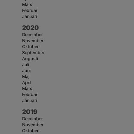
Mars
Februari
Januari
År:
2020
December
November
Oktober
September
Augusti
Juli
Juni
Maj
April
Mars
Februari
Januari
År:
2019
December
November
Oktober