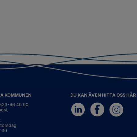
TA KOMMUNEN
DU KAN ÄVEN HITTA OSS HÄR
0523-66 40 00
post
:
 torsdag
6:30