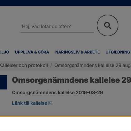
Sök
på
webbplatsen
ILJÖ
UPPLEVA & GÖRA
NÄRINGSLIV & ARBETE
UTBILDNING
Kallelser och protokoll
/
Omsorgsnämndens kallelse 29 aug
Omsorgsnämndens kallelse 29
Omsorgsnämndens kallelse 2019-08-29 
pdf, öppnas i nytt fönster.
Länk till kallelse