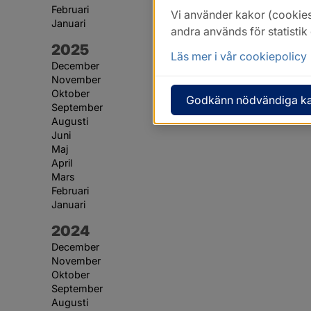
Februari
Vi använder kakor (cookies
Januari
andra används för statisti
År:
2025
Läs mer i vår cookiepolicy
December
November
Oktober
Godkänn nödvändiga k
September
Augusti
Juni
Maj
April
Mars
Februari
Januari
År:
2024
December
November
Oktober
September
Augusti