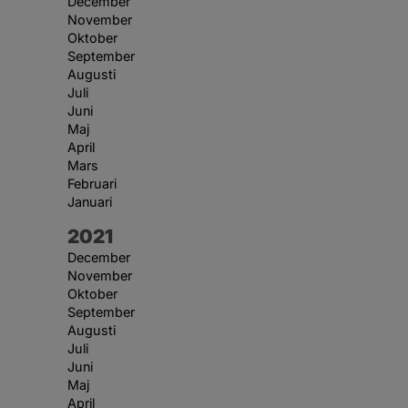
December
November
Oktober
September
Augusti
Juli
Juni
Maj
April
Mars
Februari
Januari
År:
2021
December
November
Oktober
September
Augusti
Juli
Juni
Maj
April