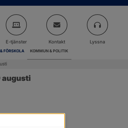
E-tjänster
Kontakt
Lyssna
 & FÖRSKOLA
KOMMUN & POLITIK
usti
 augusti