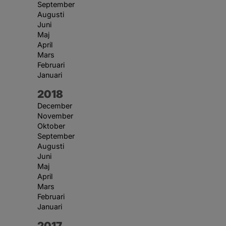
September
Augusti
Juni
Maj
April
Mars
Februari
Januari
År:
2018
December
November
Oktober
September
Augusti
Juni
Maj
April
Mars
Februari
Januari
År:
2017