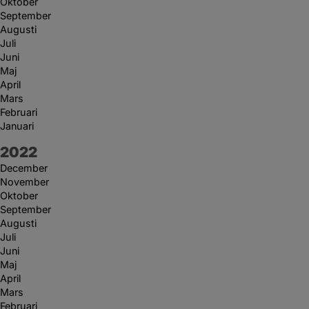
Oktober
September
Augusti
Juli
Juni
Maj
April
Mars
Februari
Januari
År:
2022
December
November
Oktober
September
Augusti
Juli
Juni
Maj
April
Mars
Februari