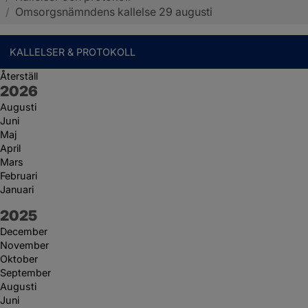
/
Omsorgsnämndens kallelse 29 augusti
KALLELSER & PROTOKOLL
Återställ
År:
2026
Augusti
Juni
Maj
April
Mars
Februari
Januari
År:
2025
December
November
Oktober
September
Augusti
Juni