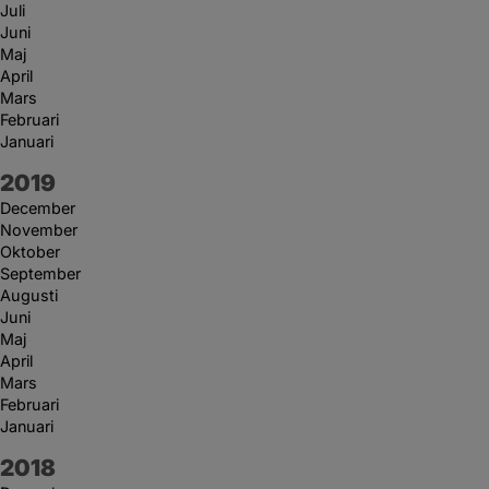
Juli
Juni
Maj
April
Mars
Februari
Januari
År:
2019
December
November
Oktober
September
Augusti
Juni
Maj
April
Mars
Februari
Januari
År:
2018