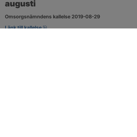
augusti
Omsorgsnämndens kallelse 2019-08-29 
pdf, öppnas i nytt fönster.
Länk till kallelse
SOTENÄS KOMMUN
Besöksadress
Parkgatan 46
456 80 Kungshamn
Hitta hit