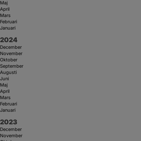
Maj
April
Mars
Februari
Januari
År:
2024
December
November
Oktober
September
Augusti
Juni
Maj
April
Mars
Februari
Januari
År:
2023
December
November