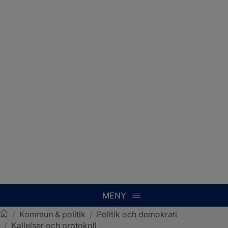
MENY
/
Kommun & politik
/
Politik och demokrati
/
Kallelser och protokoll
Sotenäs kommun