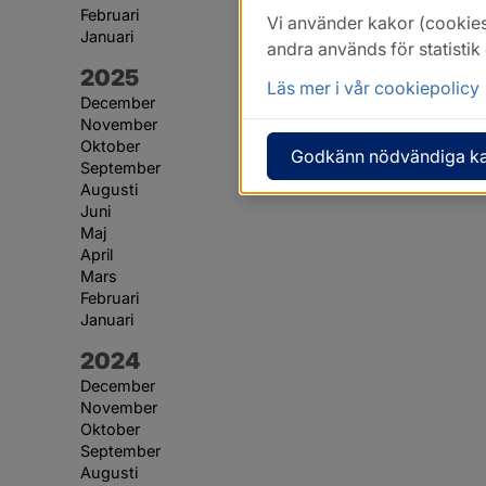
Februari
Vi använder kakor (cookies
Januari
andra används för statisti
År:
2025
Läs mer i vår cookiepolicy
December
November
Oktober
Godkänn nödvändiga k
September
Augusti
Juni
Maj
April
Mars
Februari
Januari
År:
2024
December
November
Oktober
September
Augusti