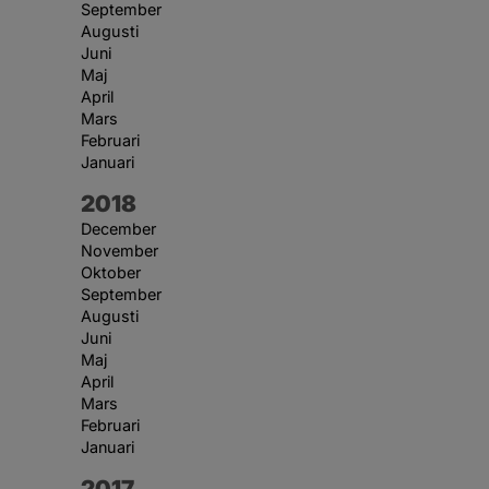
September
Augusti
Juni
Maj
April
Mars
Februari
Januari
År:
2018
December
November
Oktober
September
Augusti
Juni
Maj
April
Mars
Februari
Januari
År:
2017