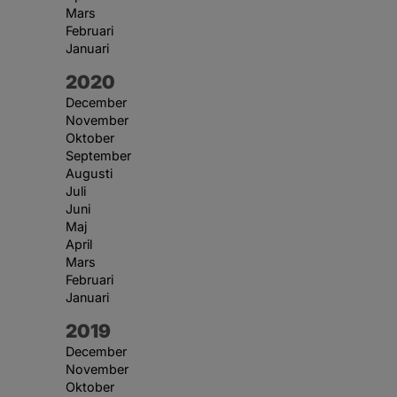
Mars
Februari
Januari
År:
2020
December
November
Oktober
September
Augusti
Juli
Juni
Maj
April
Mars
Februari
Januari
År:
2019
December
November
Oktober