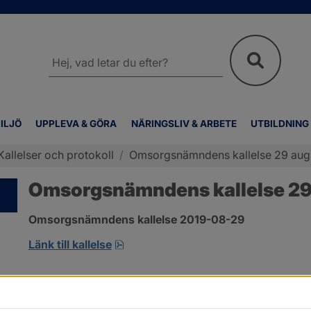
Sök
på
webbplatsen
ILJÖ
UPPLEVA & GÖRA
NÄRINGSLIV & ARBETE
UTBILDNING
Kallelser och protokoll
/
Omsorgsnämndens kallelse 29 aug
Omsorgsnämndens kallelse 29
Omsorgsnämndens kallelse 2019-08-29 
pdf, öppnas i nytt fönster.
Länk till kallelse