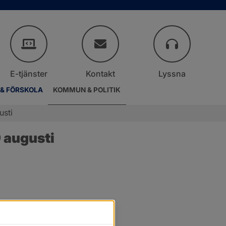
E-tjänster
Kontakt
Lyssna
 & FÖRSKOLA
KOMMUN & POLITIK
usti
 augusti