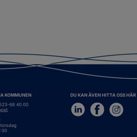
TA KOMMUNEN
DU KAN ÄVEN HITTA OSS HÄR
0523-66 40 00
post
:
 torsdag
6:30