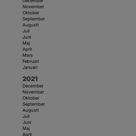
December
November
Oktober
September
Augusti
Juli
Juni
Maj
April
Mars
Februari
Januari
År:
2021
December
November
Oktober
September
Augusti
Juli
Juni
Maj
April