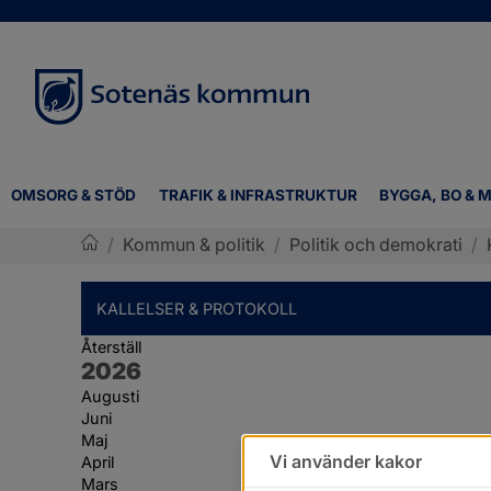
OMSORG & STÖD
TRAFIK & INFRASTRUKTUR
BYGGA, BO & M
/
Kommun & politik
/
Politik och demokrati
/
Sotenäs kommun
KALLELSER & PROTOKOLL
Återställ
År:
2026
Augusti
Juni
Maj
Vi använder kakor
April
Mars