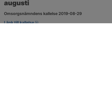
augusti
Omsorgsnämndens kallelse 2019-08-29 
pdf, öppnas i nytt fönster.
Länk till kallelse
SOTENÄS KOMMUN
Besöksadress
Parkgatan 46
456 80 Kungshamn
Hitta hit