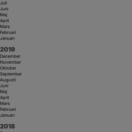
Juli
Juni
Maj
April
Mars
Februari
Januari
År:
2019
December
November
Oktober
September
Augusti
Juni
Maj
April
Mars
Februari
Januari
År:
2018