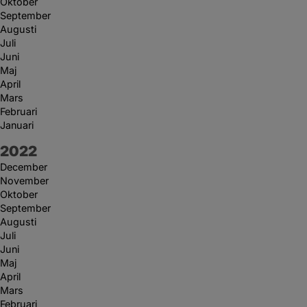
Oktober
September
Augusti
Juli
Juni
Maj
April
Mars
Februari
Januari
År:
2022
December
November
Oktober
September
Augusti
Juli
Juni
Maj
April
Mars
Februari