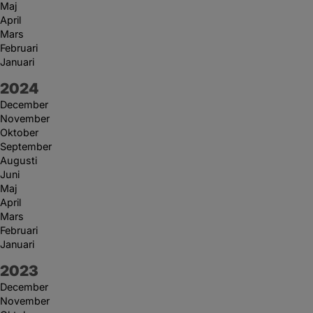
Maj
April
Mars
Februari
Januari
År:
2024
December
November
Oktober
September
Augusti
Juni
Maj
April
Mars
Februari
Januari
År:
2023
December
November