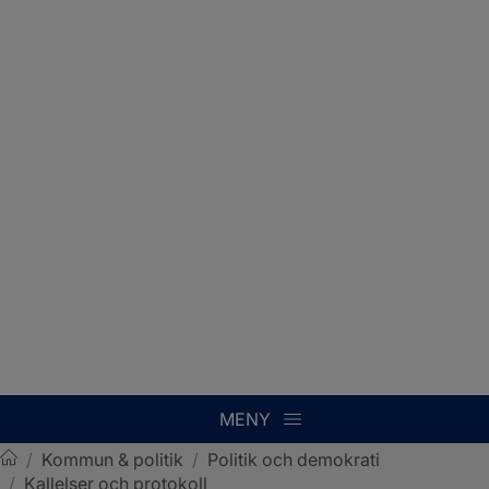
MENY
/
Kommun & politik
/
Politik och demokrati
/
Kallelser och protokoll
Sotenäs kommun