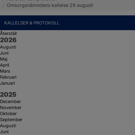
/
Omsorgsnämndens kallelse 29 augusti
KALLELSER & PROTOKOLL
Återställ
År:
2026
Augusti
Juni
Maj
April
Mars
Februari
Januari
År:
2025
December
November
Oktober
September
Augusti
Juni