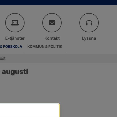
E-tjänster
Kontakt
Lyssna
 & FÖRSKOLA
KOMMUN & POLITIK
usti
 augusti