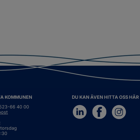
TA KOMMUNEN
DU KAN ÄVEN HITTA OSS HÄR
0523-66 40 00
post
:
 torsdag
6:30