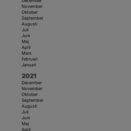
December
November
Oktober
September
Augusti
Juli
Juni
Maj
April
Mars
Februari
Januari
År:
2021
December
November
Oktober
September
Augusti
Juli
Juni
Maj
April