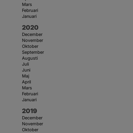
Mars
Februari
Januari
År:
2020
December
November
Oktober
September
Augusti
Juli
Juni
Maj
April
Mars
Februari
Januari
År:
2019
December
November
Oktober