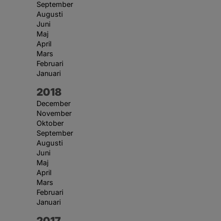
September
Augusti
Juni
Maj
April
Mars
Februari
Januari
År:
2018
December
November
Oktober
September
Augusti
Juni
Maj
April
Mars
Februari
Januari
År:
2017