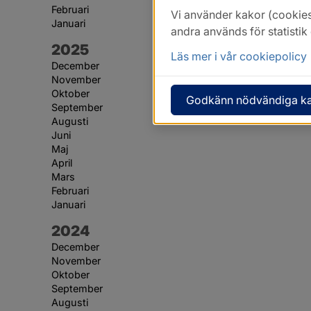
Februari
Vi använder kakor (cookies
Januari
andra används för statisti
År:
2025
Läs mer i vår cookiepolicy
December
November
Oktober
Godkänn nödvändiga k
September
Augusti
Juni
Maj
April
Mars
Februari
Januari
År:
2024
December
November
Oktober
September
Augusti