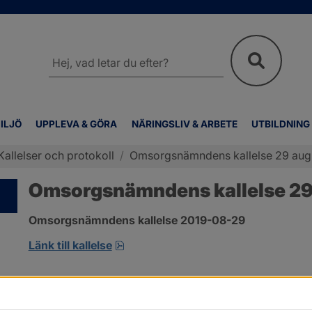
Sök
på
webbplatsen
ILJÖ
UPPLEVA & GÖRA
NÄRINGSLIV & ARBETE
UTBILDNING
Kallelser och protokoll
/
Omsorgsnämndens kallelse 29 aug
Omsorgsnämndens kallelse 29
Omsorgsnämndens kallelse 2019-08-29 
pdf, öppnas i nytt fönster.
Länk till kallelse