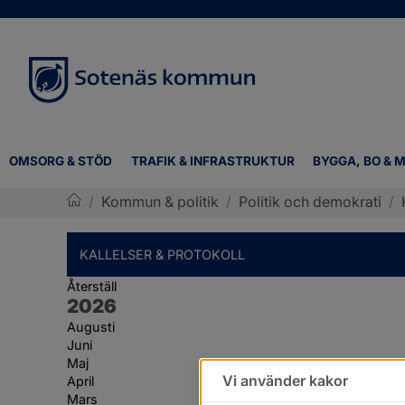
OMSORG & STÖD
TRAFIK & INFRASTRUKTUR
BYGGA, BO & M
/
Kommun & politik
/
Politik och demokrati
/
Sotenäs kommun
KALLELSER & PROTOKOLL
Återställ
År:
2026
Augusti
Juni
Maj
Vi använder kakor
April
Mars