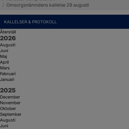
/
Omsorgsnämndens kallelse 29 augusti
KALLELSER & PROTOKOLL
Återställ
År:
2026
Augusti
Juni
Maj
April
Mars
Februari
Januari
År:
2025
December
November
Oktober
September
Augusti
Juni