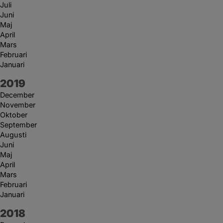
Juli
Juni
Maj
April
Mars
Februari
Januari
År:
2019
December
November
Oktober
September
Augusti
Juni
Maj
April
Mars
Februari
Januari
År:
2018