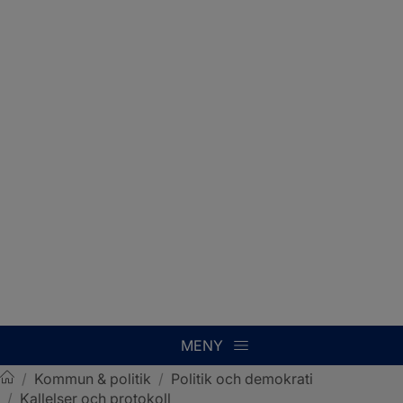
MENY
/
Kommun & politik
/
Politik och demokrati
/
Kallelser och protokoll
Sotenäs kommun