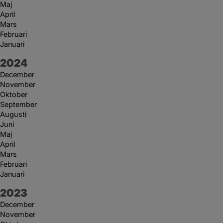
Maj
April
Mars
Februari
Januari
År:
2024
December
November
Oktober
September
Augusti
Juni
Maj
April
Mars
Februari
Januari
År:
2023
December
November