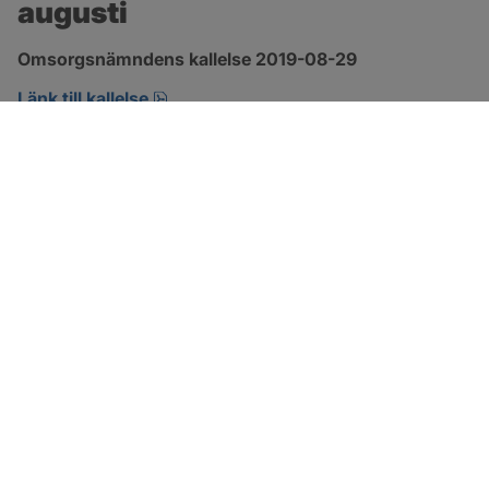
augusti
Omsorgsnämndens kallelse 2019-08-29 
pdf, öppnas i nytt fönster.
Länk till kallelse
SOTENÄS KOMMUN
Besöksadress
Parkgatan 46
456 80 Kungshamn
Hitta hit