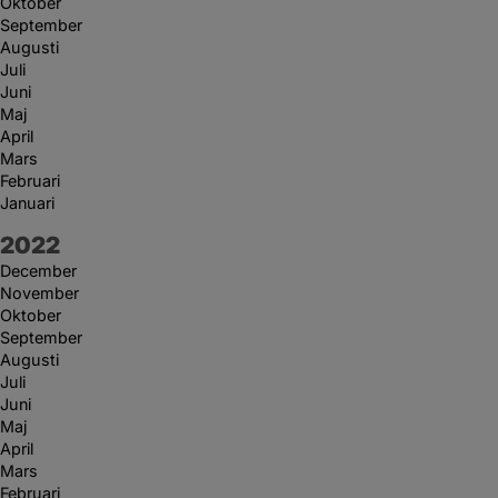
Oktober
September
Augusti
Juli
Juni
Maj
April
Mars
Februari
Januari
År:
2022
December
November
Oktober
September
Augusti
Juli
Juni
Maj
April
Mars
Februari