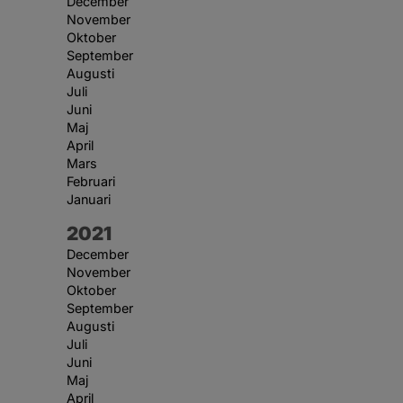
December
November
Oktober
September
Augusti
Juli
Juni
Maj
April
Mars
Februari
Januari
År:
2021
December
November
Oktober
September
Augusti
Juli
Juni
Maj
April