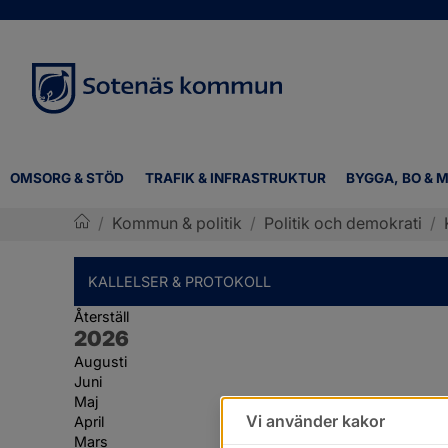
OMSORG & STÖD
TRAFIK & INFRASTRUKTUR
BYGGA, BO & M
/
Kommun & politik
/
Politik och demokrati
/
Sotenäs kommun
KALLELSER & PROTOKOLL
Återställ
År:
2026
Augusti
Juni
Maj
Vi använder kakor
April
Mars