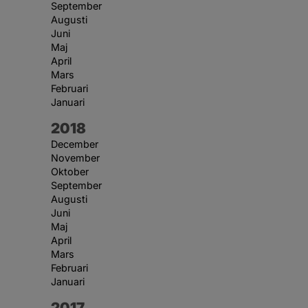
September
Augusti
Juni
Maj
April
Mars
Februari
Januari
År:
2018
December
November
Oktober
September
Augusti
Juni
Maj
April
Mars
Februari
Januari
År:
2017