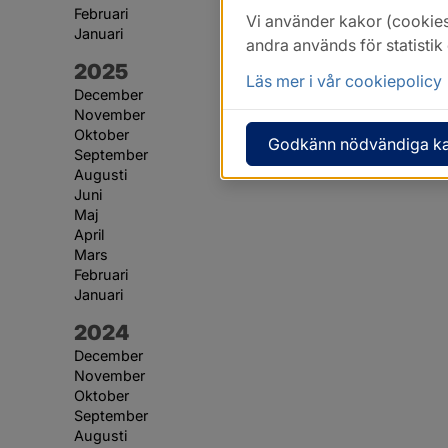
Februari
Vi använder kakor (cookies
Januari
andra används för statisti
År:
2025
Läs mer i vår cookiepolicy
December
November
Oktober
Godkänn nödvändiga k
September
Augusti
Juni
Maj
April
Mars
Februari
Januari
År:
2024
December
November
Oktober
September
Augusti