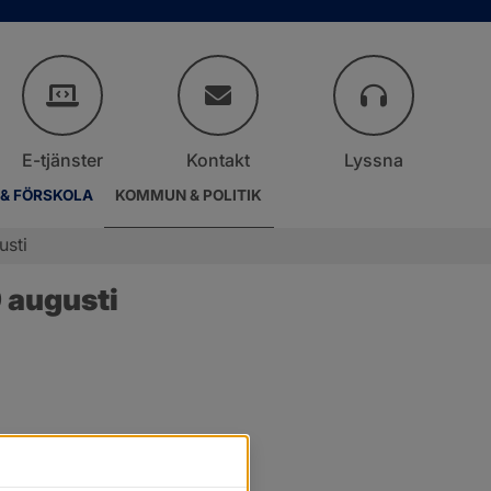
E-tjänster
Kontakt
Lyssna
 & FÖRSKOLA
KOMMUN & POLITIK
usti
 augusti