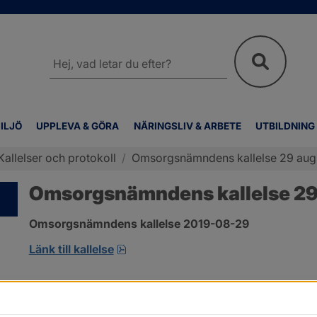
Sök
på
webbplatsen
ILJÖ
UPPLEVA & GÖRA
NÄRINGSLIV & ARBETE
UTBILDNING
Kallelser och protokoll
/
Omsorgsnämndens kallelse 29 aug
Omsorgsnämndens kallelse 29
Omsorgsnämndens kallelse 2019-08-29 
pdf, öppnas i nytt fönster.
Länk till kallelse