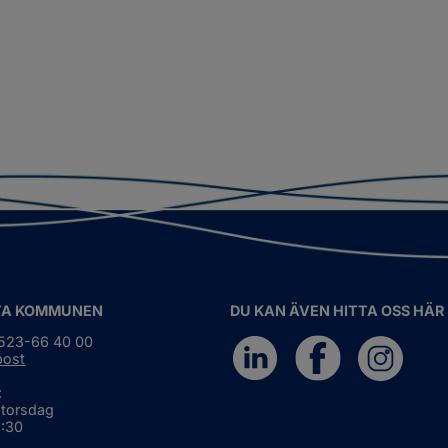
TA KOMMUNEN
DU KAN ÄVEN HITTA OSS HÄR
0523-66 40 00
post
:
 torsdag
6:30