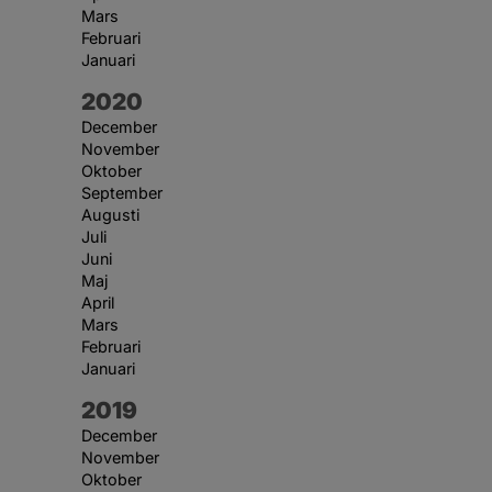
Mars
Februari
Januari
År:
2020
December
November
Oktober
September
Augusti
Juli
Juni
Maj
April
Mars
Februari
Januari
År:
2019
December
November
Oktober