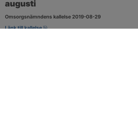
augusti
Omsorgsnämndens kallelse 2019-08-29 
pdf, öppnas i nytt fönster.
Länk till kallelse
SOTENÄS KOMMUN
Besöksadress
Parkgatan 46
456 80 Kungshamn
Hitta hit