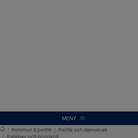
MENY
/
Kommun & politik
/
Politik och demokrati
/
Kallelser och protokoll
Sotenäs kommun