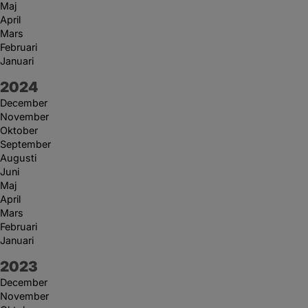
Maj
April
Mars
Februari
Januari
År:
2024
December
November
Oktober
September
Augusti
Juni
Maj
April
Mars
Februari
Januari
År:
2023
December
November