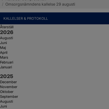
/
Omsorgsnämndens kallelse 29 augusti
KALLELSER & PROTOKOLL
Återställ
År:
2026
Augusti
Juni
Maj
April
Mars
Februari
Januari
År:
2025
December
November
Oktober
September
Augusti
Juni