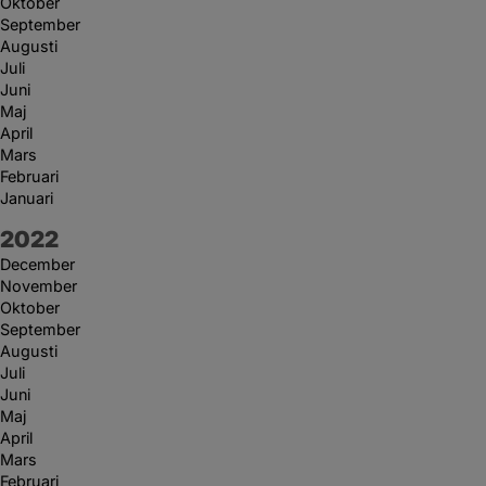
Oktober
September
Augusti
Juli
Juni
Maj
April
Mars
Februari
Januari
År:
2022
December
November
Oktober
September
Augusti
Juli
Juni
Maj
April
Mars
Februari