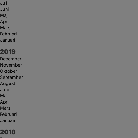
Juli
Juni
Maj
April
Mars
Februari
Januari
År:
2019
December
November
Oktober
September
Augusti
Juni
Maj
April
Mars
Februari
Januari
År:
2018