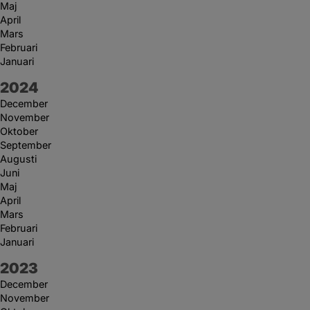
Maj
April
Mars
Februari
Januari
År:
2024
December
November
Oktober
September
Augusti
Juni
Maj
April
Mars
Februari
Januari
År:
2023
December
November