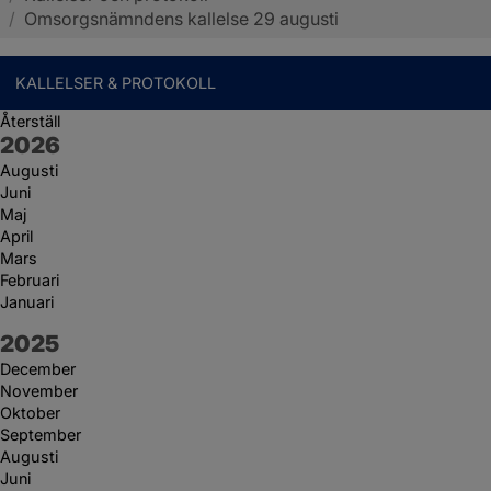
/
Omsorgsnämndens kallelse 29 augusti
KALLELSER & PROTOKOLL
Återställ
År:
2026
Augusti
Juni
Maj
April
Mars
Februari
Januari
År:
2025
December
November
Oktober
September
Augusti
Juni