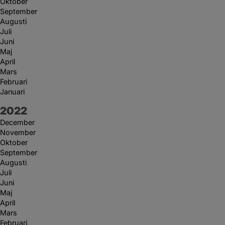
Oktober
September
Augusti
Juli
Juni
Maj
April
Mars
Februari
Januari
År:
2022
December
November
Oktober
September
Augusti
Juli
Juni
Maj
April
Mars
Februari