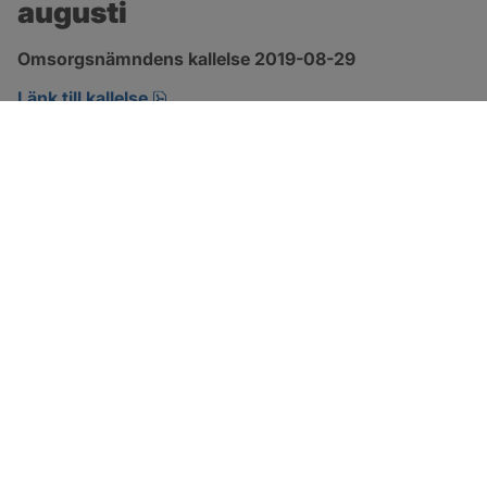
augusti
Omsorgsnämndens kallelse 2019-08-29 
pdf, öppnas i nytt fönster.
Länk till kallelse
SOTENÄS KOMMUN
Besöksadress
Parkgatan 46
456 80 Kungshamn
Hitta hit