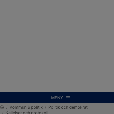
MENY
/
Kommun & politik
/
Politik och demokrati
/
Kallelser och protokoll
Sotenäs kommun