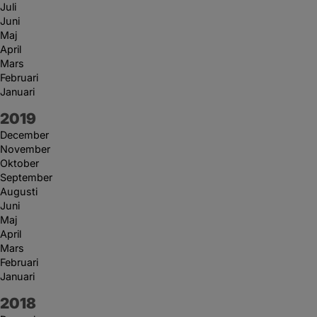
Juli
Juni
Maj
April
Mars
Februari
Januari
År:
2019
December
November
Oktober
September
Augusti
Juni
Maj
April
Mars
Februari
Januari
År:
2018