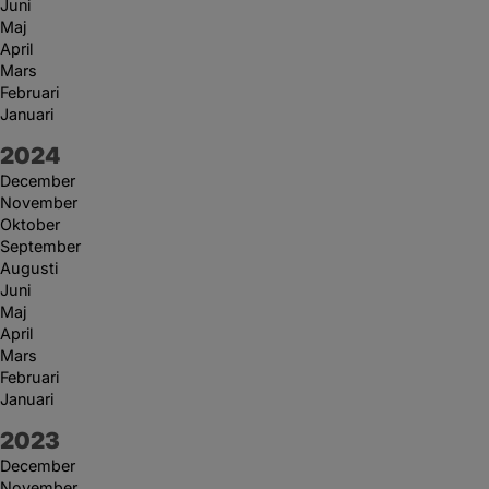
Juni
Maj
April
Mars
Februari
Januari
År:
2024
December
November
Oktober
September
Augusti
Juni
Maj
April
Mars
Februari
Januari
År:
2023
December
November