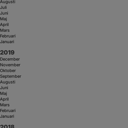
Augusti
Juli
Juni
Maj
April
Mars
Februari
Januari
År:
2019
December
November
Oktober
September
Augusti
Juni
Maj
April
Mars
Februari
Januari
År:
2018