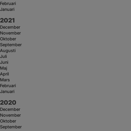
Februari
Januari
År:
2021
December
November
Oktober
September
Augusti
Juli
Juni
Maj
April
Mars
Februari
Januari
År:
2020
December
November
Oktober
September