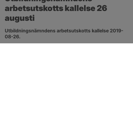
arbetsutskotts kallelse 26 
augusti
Utbildningsnämndens arbetsutskotts kallelse 2019-
08-26.
pdf, öppnas i nytt fönster.
Länk till kallelse
SOTENÄS KOMMUN
Besöksadress
Parkgatan 46
456 80 Kungshamn