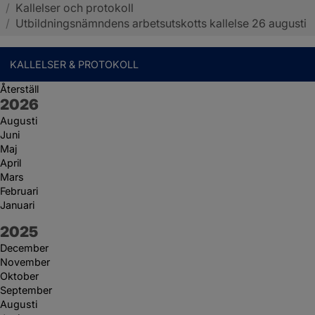
/
Kallelser och protokoll
Sotenäs kommun
/
Utbildningsnämndens arbetsutskotts kallelse 26 augusti
KALLELSER & PROTOKOLL
Återställ
År:
2026
Augusti
Juni
Maj
April
Mars
Februari
Januari
År:
2025
December
November
Oktober
September
Augusti