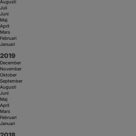
Augusti
Juli
Juni
Maj
April
Mars
Februari
Januari
År:
2019
December
November
Oktober
September
Augusti
Juni
Maj
April
Mars
Februari
Januari
År:
2018