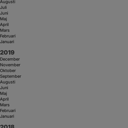
Augusti
Juli
Juni
Maj
April
Mars
Februari
Januari
År:
2019
December
November
Oktober
September
Augusti
Juni
Maj
April
Mars
Februari
Januari
År:
2018