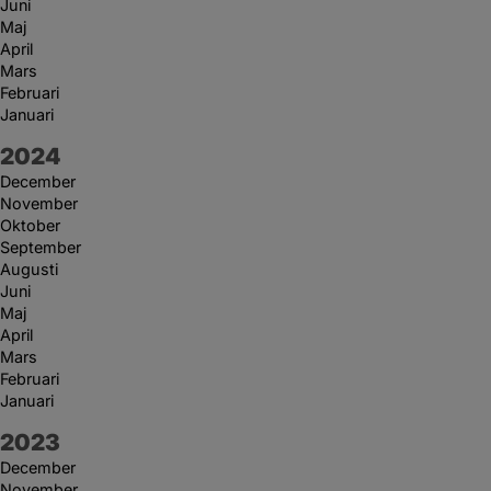
Juni
Maj
April
Mars
Februari
Januari
År:
2024
December
November
Oktober
September
Augusti
Juni
Maj
April
Mars
Februari
Januari
År:
2023
December
November