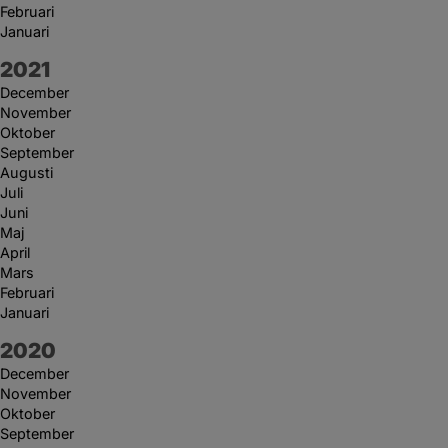
Februari
Januari
År:
2021
December
November
Oktober
September
Augusti
Juli
Juni
Maj
April
Mars
Februari
Januari
År:
2020
December
November
Oktober
September