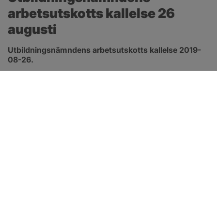
arbetsutskotts kallelse 26 
augusti
Utbildningsnämndens arbetsutskotts kallelse 2019-
08-26.
pdf, öppnas i nytt fönster.
Länk till kallelse
SOTENÄS KOMMUN
Besöksadress
Parkgatan 46
456 80 Kungshamn