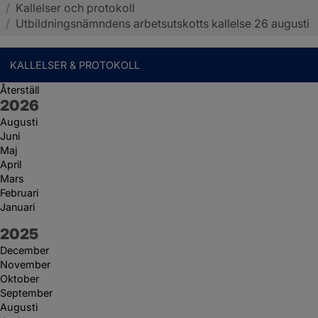
/
Kallelser och protokoll
Sotenäs kommun
/
Utbildningsnämndens arbetsutskotts kallelse 26 augusti
KALLELSER & PROTOKOLL
Återställ
År:
2026
Augusti
Juni
Maj
April
Mars
Februari
Januari
År:
2025
December
November
Oktober
September
Augusti