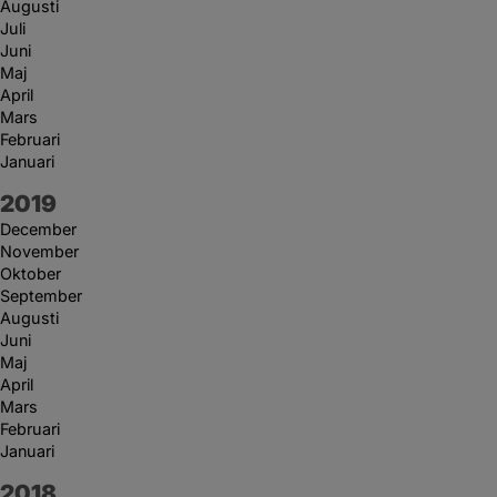
Augusti
Juli
Juni
Maj
April
Mars
Februari
Januari
År:
2019
December
November
Oktober
September
Augusti
Juni
Maj
April
Mars
Februari
Januari
År:
2018