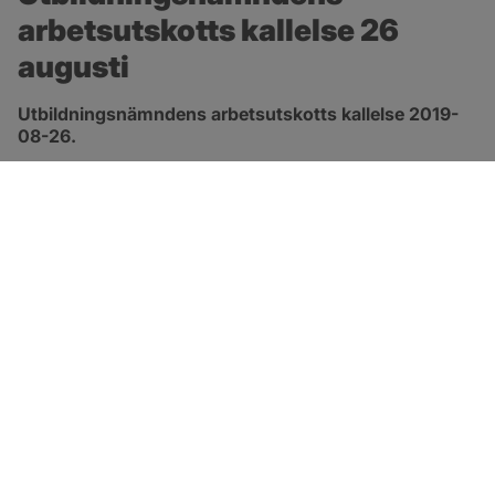
arbetsutskotts kallelse 26 
augusti
Utbildningsnämndens arbetsutskotts kallelse 2019-
08-26.
pdf, öppnas i nytt fönster.
Länk till kallelse
SOTENÄS KOMMUN
Besöksadress
Parkgatan 46
456 80 Kungshamn