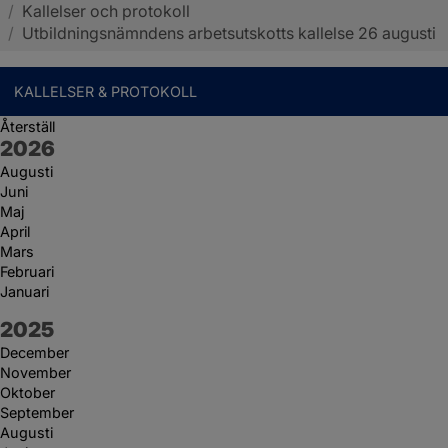
/
Kallelser och protokoll
Sotenäs kommun
/
Utbildningsnämndens arbetsutskotts kallelse 26 augusti
KALLELSER & PROTOKOLL
Återställ
År:
2026
Augusti
Juni
Maj
April
Mars
Februari
Januari
År:
2025
December
November
Oktober
September
Augusti