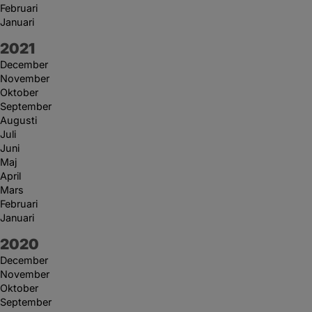
Februari
Januari
År:
2021
December
November
Oktober
September
Augusti
Juli
Juni
Maj
April
Mars
Februari
Januari
År:
2020
December
November
Oktober
September