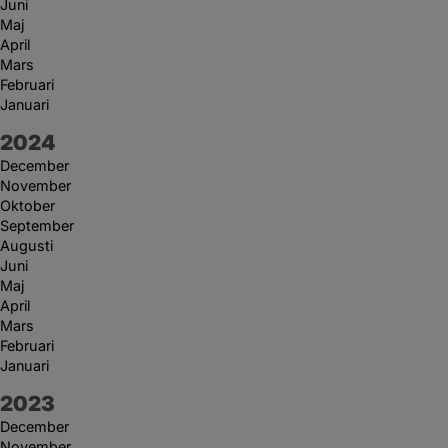
Juni
Maj
April
Mars
Februari
Januari
År:
2024
December
November
Oktober
September
Augusti
Juni
Maj
April
Mars
Februari
Januari
År:
2023
December
November