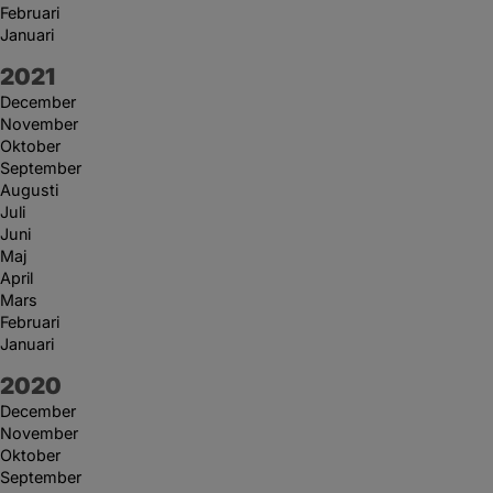
Februari
Januari
År:
2021
December
November
Oktober
September
Augusti
Juli
Juni
Maj
April
Mars
Februari
Januari
År:
2020
December
November
Oktober
September