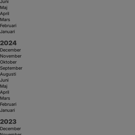
Juni
Maj
April
Mars
Februari
Januari
År:
2024
December
November
Oktober
September
Augusti
Juni
Maj
April
Mars
Februari
Januari
År:
2023
December
November