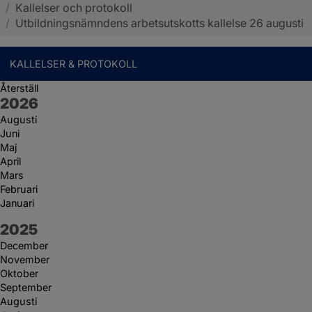
/
Kallelser och protokoll
Sotenäs kommun
/
Utbildningsnämndens arbetsutskotts kallelse 26 augusti
KALLELSER & PROTOKOLL
Återställ
År:
2026
Augusti
Juni
Maj
April
Mars
Februari
Januari
År:
2025
December
November
Oktober
September
Augusti