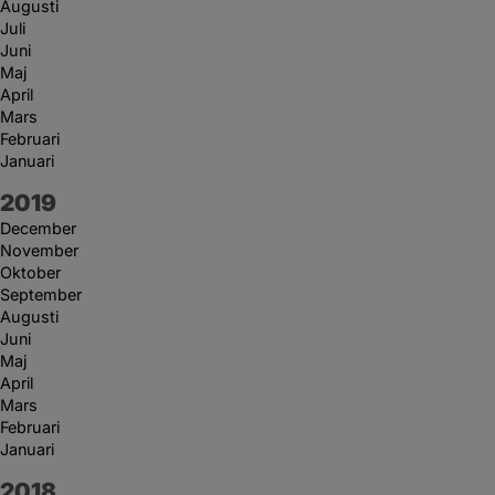
Augusti
Juli
Juni
Maj
April
Mars
Februari
Januari
År:
2019
December
November
Oktober
September
Augusti
Juni
Maj
April
Mars
Februari
Januari
År:
2018