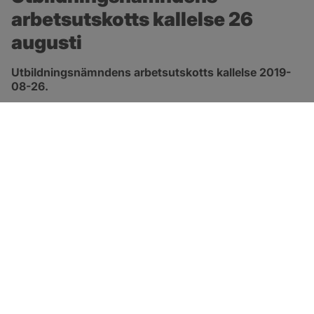
arbetsutskotts kallelse 26 
augusti
Utbildningsnämndens arbetsutskotts kallelse 2019-
08-26.
pdf, öppnas i nytt fönster.
Länk till kallelse
SOTENÄS KOMMUN
Besöksadress
Parkgatan 46
456 80 Kungshamn