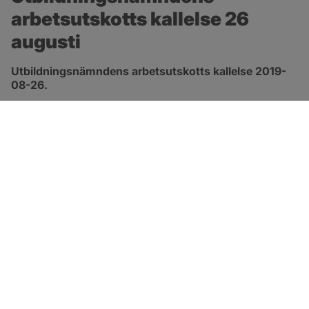
arbetsutskotts kallelse 26 
augusti
Utbildningsnämndens arbetsutskotts kallelse 2019-
08-26.
pdf, öppnas i nytt fönster.
Länk till kallelse
SOTENÄS KOMMUN
Besöksadress
Parkgatan 46
456 80 Kungshamn