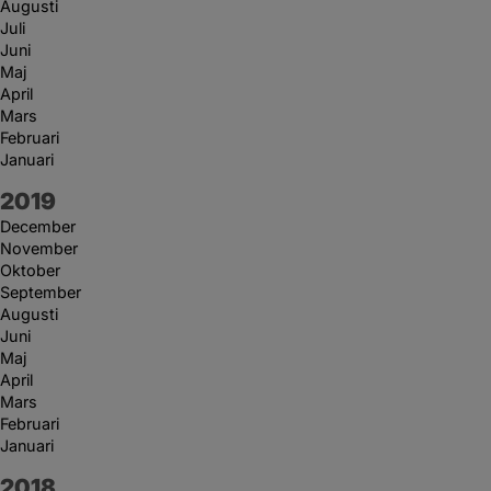
Augusti
Juli
Juni
Maj
April
Mars
Februari
Januari
År:
2019
December
November
Oktober
September
Augusti
Juni
Maj
April
Mars
Februari
Januari
År:
2018