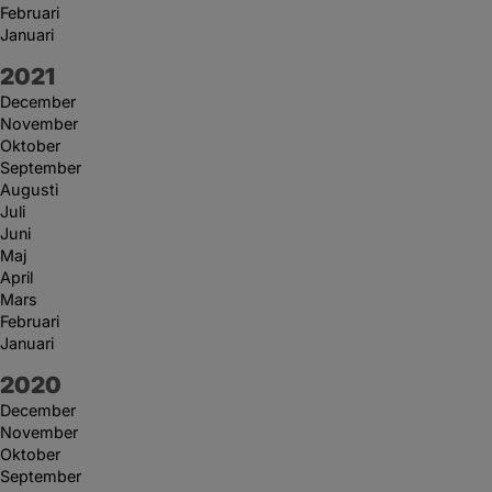
Februari
Januari
År:
2021
December
November
Oktober
September
Augusti
Juli
Juni
Maj
April
Mars
Februari
Januari
År:
2020
December
November
Oktober
September