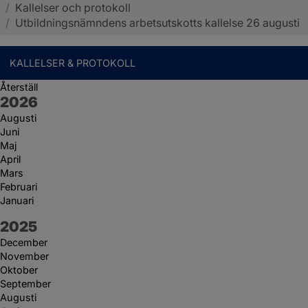
/
Kallelser och protokoll
Sotenäs kommun
/
Utbildningsnämndens arbetsutskotts kallelse 26 augusti
KALLELSER & PROTOKOLL
Återställ
År:
2026
Augusti
Juni
Maj
April
Mars
Februari
Januari
År:
2025
December
November
Oktober
September
Augusti