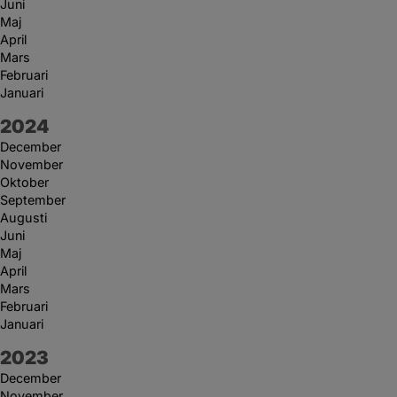
Juni
Maj
April
Mars
Februari
Januari
År:
2024
December
November
Oktober
September
Augusti
Juni
Maj
April
Mars
Februari
Januari
År:
2023
December
November