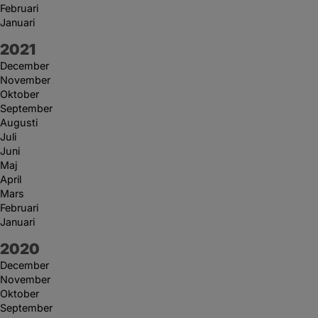
Februari
Januari
År:
2021
December
November
Oktober
September
Augusti
Juli
Juni
Maj
April
Mars
Februari
Januari
År:
2020
December
November
Oktober
September