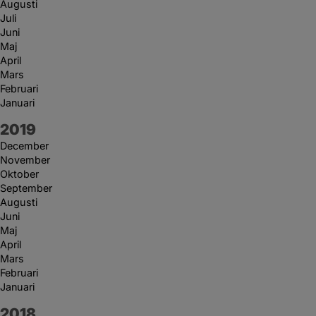
Augusti
Juli
Juni
Maj
April
Mars
Februari
Januari
År:
2019
December
November
Oktober
September
Augusti
Juni
Maj
April
Mars
Februari
Januari
År:
2018