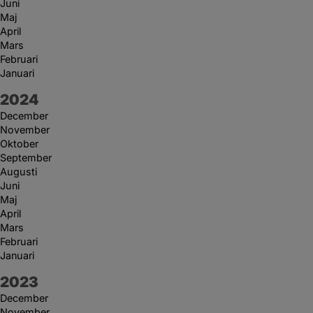
Juni
Maj
April
Mars
Februari
Januari
År:
2024
December
November
Oktober
September
Augusti
Juni
Maj
April
Mars
Februari
Januari
År:
2023
December
November