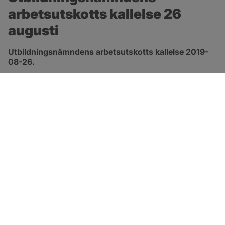
arbetsutskotts kallelse 26 
augusti
Utbildningsnämndens arbetsutskotts kallelse 2019-
08-26.
pdf, öppnas i nytt fönster.
Länk till kallelse
SOTENÄS KOMMUN
Besöksadress
Parkgatan 46
456 80 Kungshamn