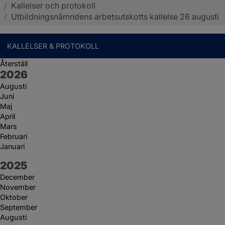
/
Kallelser och protokoll
Sotenäs kommun
/
Utbildningsnämndens arbetsutskotts kallelse 26 augusti
KALLELSER & PROTOKOLL
Återställ
År:
2026
Augusti
Juni
Maj
April
Mars
Februari
Januari
År:
2025
December
November
Oktober
September
Augusti