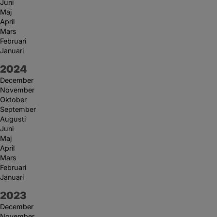
Juni
Maj
April
Mars
Februari
Januari
År:
2024
December
November
Oktober
September
Augusti
Juni
Maj
April
Mars
Februari
Januari
År:
2023
December
November