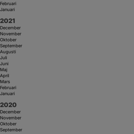
Februari
Januari
År:
2021
December
November
Oktober
September
Augusti
Juli
Juni
Maj
April
Mars
Februari
Januari
År:
2020
December
November
Oktober
September