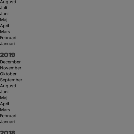
Augusti
Juli
Juni
Maj
April
Mars
Februari
Januari
År:
2019
December
November
Oktober
September
Augusti
Juni
Maj
April
Mars
Februari
Januari
År:
2018