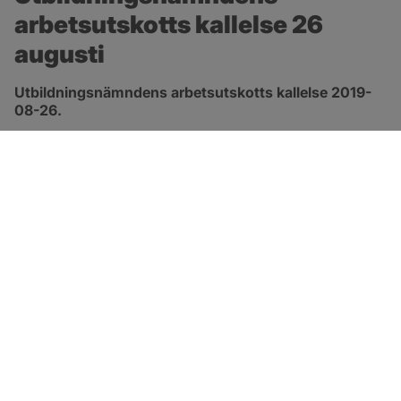
arbetsutskotts kallelse 26 
augusti
Utbildningsnämndens arbetsutskotts kallelse 2019-
08-26.
pdf, öppnas i nytt fönster.
Länk till kallelse
SOTENÄS KOMMUN
Besöksadress
Parkgatan 46
456 80 Kungshamn