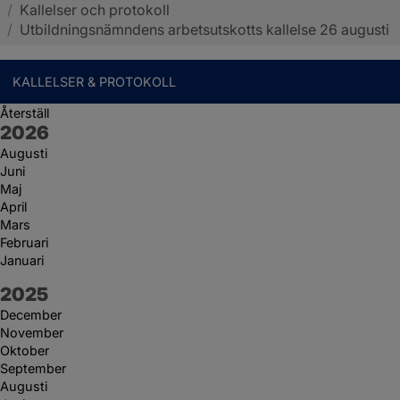
/
Kallelser och protokoll
Sotenäs kommun
/
Utbildningsnämndens arbetsutskotts kallelse 26 augusti
KALLELSER & PROTOKOLL
Återställ
År:
2026
Augusti
Juni
Maj
April
Mars
Februari
Januari
År:
2025
December
November
Oktober
September
Augusti