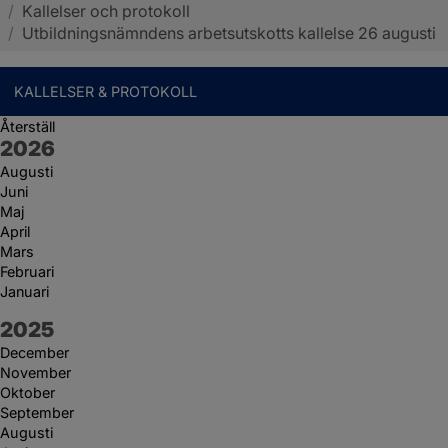
/
Kallelser och protokoll
Sotenäs kommun
/
Utbildningsnämndens arbetsutskotts kallelse 26 augusti
KALLELSER & PROTOKOLL
Återställ
År:
2026
Augusti
Juni
Maj
April
Mars
Februari
Januari
År:
2025
December
November
Oktober
September
Augusti