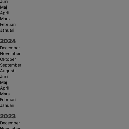
Juni
Maj
April
Mars
Februari
Januari
År:
2024
December
November
Oktober
September
Augusti
Juni
Maj
April
Mars
Februari
Januari
År:
2023
December
November