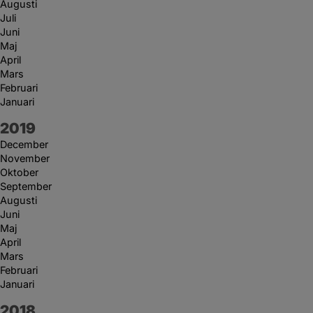
Augusti
Juli
Juni
Maj
April
Mars
Februari
Januari
År:
2019
December
November
Oktober
September
Augusti
Juni
Maj
April
Mars
Februari
Januari
År:
2018