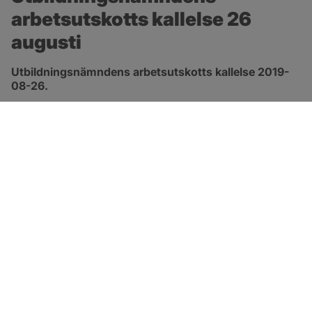
arbetsutskotts kallelse 26 
augusti
Utbildningsnämndens arbetsutskotts kallelse 2019-
08-26.
pdf, öppnas i nytt fönster.
Länk till kallelse
SOTENÄS KOMMUN
Besöksadress
Parkgatan 46
456 80 Kungshamn