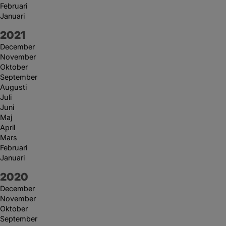
Februari
Januari
År:
2021
December
November
Oktober
September
Augusti
Juli
Juni
Maj
April
Mars
Februari
Januari
År:
2020
December
November
Oktober
September