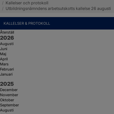
/
Kallelser och protokoll
Sotenäs kommun
/
Utbildningsnämndens arbetsutskotts kallelse 26 augusti
KALLELSER & PROTOKOLL
Återställ
År:
2026
Augusti
Juni
Maj
April
Mars
Februari
Januari
År:
2025
December
November
Oktober
September
Augusti