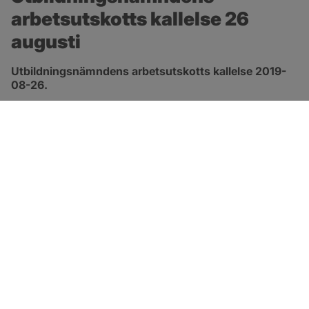
arbetsutskotts kallelse 26 
augusti
Utbildningsnämndens arbetsutskotts kallelse 2019-
08-26.
pdf, öppnas i nytt fönster.
Länk till kallelse
SOTENÄS KOMMUN
Besöksadress
Parkgatan 46
456 80 Kungshamn