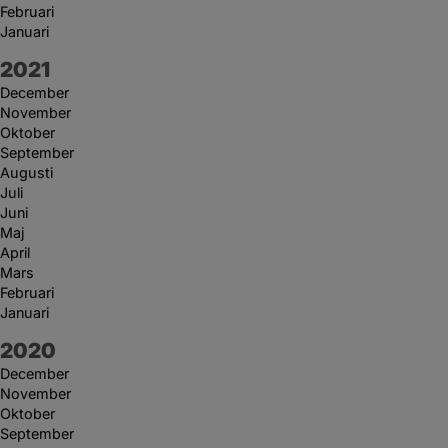
Februari
Januari
År:
2021
December
November
Oktober
September
Augusti
Juli
Juni
Maj
April
Mars
Februari
Januari
År:
2020
December
November
Oktober
September