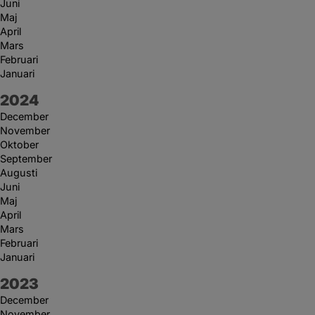
Juni
Maj
April
Mars
Februari
Januari
År:
2024
December
November
Oktober
September
Augusti
Juni
Maj
April
Mars
Februari
Januari
År:
2023
December
November