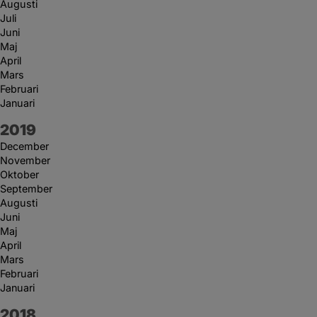
Augusti
Juli
Juni
Maj
April
Mars
Februari
Januari
År:
2019
December
November
Oktober
September
Augusti
Juni
Maj
April
Mars
Februari
Januari
År:
2018