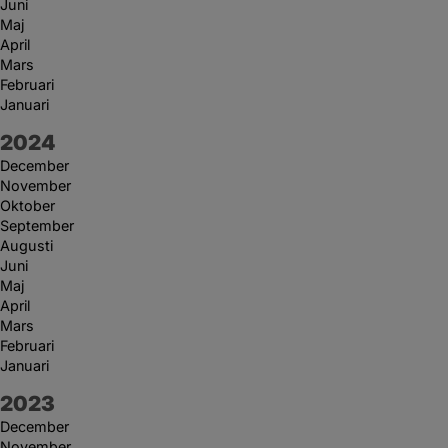
Juni
Maj
April
Mars
Februari
Januari
År:
2024
December
November
Oktober
September
Augusti
Juni
Maj
April
Mars
Februari
Januari
År:
2023
December
November