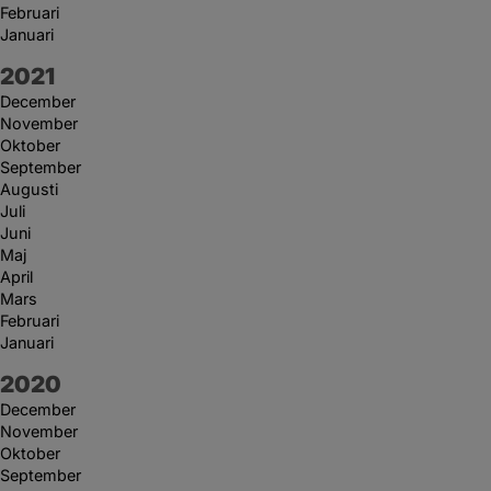
Februari
Januari
År:
2021
December
November
Oktober
September
Augusti
Juli
Juni
Maj
April
Mars
Februari
Januari
År:
2020
December
November
Oktober
September