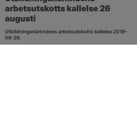
arbetsutskotts kallelse 26 
augusti
Utbildningsnämndens arbetsutskotts kallelse 2019-
08-26.
pdf, öppnas i nytt fönster.
Länk till kallelse
SOTENÄS KOMMUN
Besöksadress
Parkgatan 46
456 80 Kungshamn