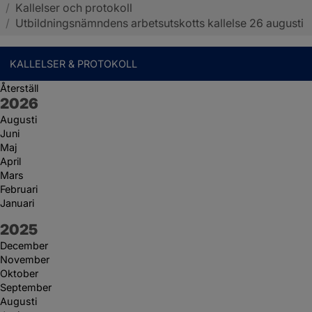
/
Kallelser och protokoll
Sotenäs kommun
/
Utbildningsnämndens arbetsutskotts kallelse 26 augusti
KALLELSER & PROTOKOLL
Återställ
År:
2026
Augusti
Juni
Maj
April
Mars
Februari
Januari
År:
2025
December
November
Oktober
September
Augusti