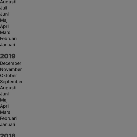
Augusti
Juli
Juni
Maj
April
Mars
Februari
Januari
År:
2019
December
November
Oktober
September
Augusti
Juni
Maj
April
Mars
Februari
Januari
År:
2018