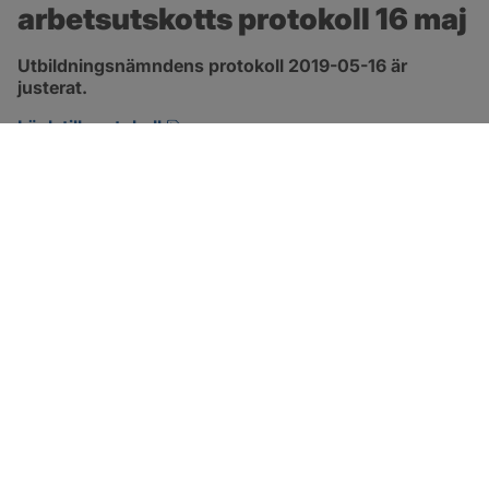
arbetsutskotts protokoll 16 maj
Utbildningsnämndens protokoll 2019-05-16 är 
justerat.
pdf, 166.3 kB, öppnas i nytt fönster.
Länk till protokoll
SOTENÄS KOMMUN
Besöksadress
Parkgatan 46
456 80 Kungshamn
Hitta hit