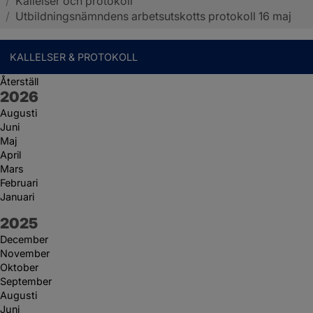
/
Kallelser och protokoll
Sotenäs kommun
/
Utbildningsnämndens arbetsutskotts protokoll 16 maj
KALLELSER & PROTOKOLL
Återställ
År:
2026
Augusti
Juni
Maj
April
Mars
Februari
Januari
År:
2025
December
November
Oktober
September
Augusti
Juni