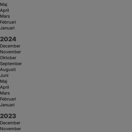
Maj
April
Mars
Februari
Januari
År:
2024
December
November
Oktober
September
Augusti
Juni
Maj
April
Mars
Februari
Januari
År:
2023
December
November