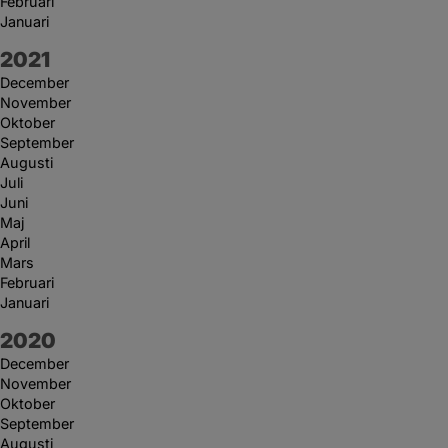
Februari
Januari
År:
2021
December
November
Oktober
September
Augusti
Juli
Juni
Maj
April
Mars
Februari
Januari
År:
2020
December
November
Oktober
September
Augusti