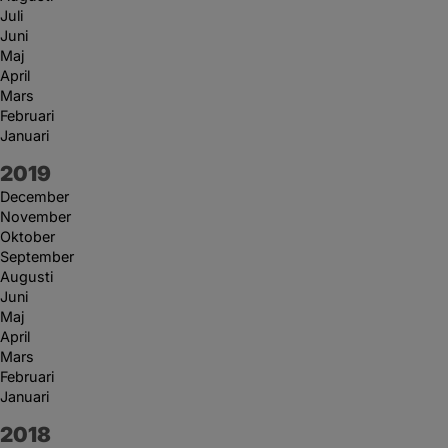
Juli
Juni
Maj
April
Mars
Februari
Januari
År:
2019
December
November
Oktober
September
Augusti
Juni
Maj
April
Mars
Februari
Januari
År:
2018