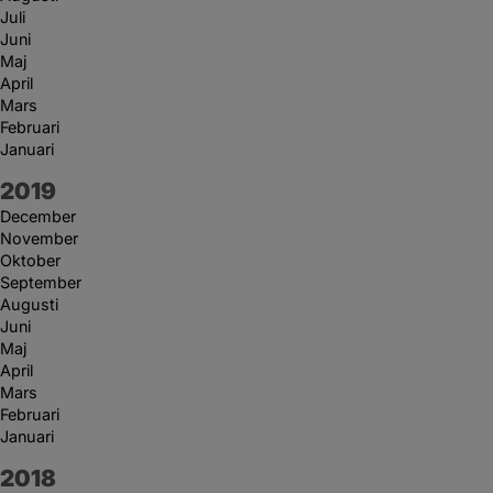
Juli
Juni
Maj
April
Mars
Februari
Januari
År:
2019
December
November
Oktober
September
Augusti
Juni
Maj
April
Mars
Februari
Januari
År:
2018