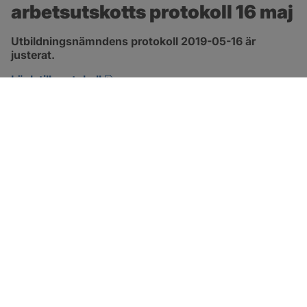
arbetsutskotts protokoll 16 maj
Utbildningsnämndens protokoll 2019-05-16 är 
justerat.
pdf, 166.3 kB, öppnas i nytt fönster.
Länk till protokoll
SOTENÄS KOMMUN
Besöksadress
Parkgatan 46
456 80 Kungshamn
Hitta hit