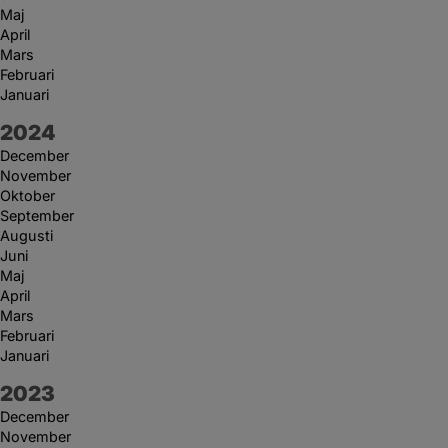
Maj
April
Mars
Februari
Januari
År:
2024
December
November
Oktober
September
Augusti
Juni
Maj
April
Mars
Februari
Januari
År:
2023
December
November