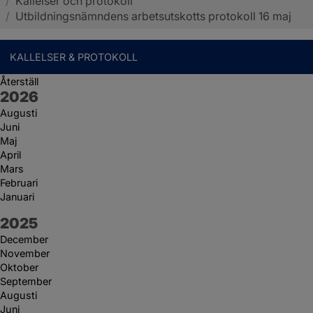
/
Kallelser och protokoll
Sotenäs kommun
/
Utbildningsnämndens arbetsutskotts protokoll 16 maj
KALLELSER & PROTOKOLL
Återställ
År:
2026
Augusti
Juni
Maj
April
Mars
Februari
Januari
År:
2025
December
November
Oktober
September
Augusti
Juni