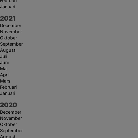
Februari
Januari
År:
2021
December
November
Oktober
September
Augusti
Juli
Juni
Maj
April
Mars
Februari
Januari
År:
2020
December
November
Oktober
September
Augusti