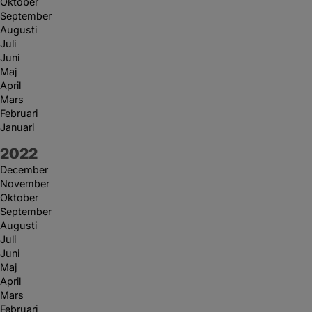
Oktober
September
Augusti
Juli
Juni
Maj
April
Mars
Februari
Januari
År:
2022
December
November
Oktober
September
Augusti
Juli
Juni
Maj
April
Mars
Februari