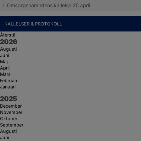
/
Omsorgsnämndens kallelse 25 april
KALLELSER & PROTOKOLL
Återställ
År:
2026
Augusti
Juni
Maj
April
Mars
Februari
Januari
År:
2025
December
November
Oktober
September
Augusti
Juni