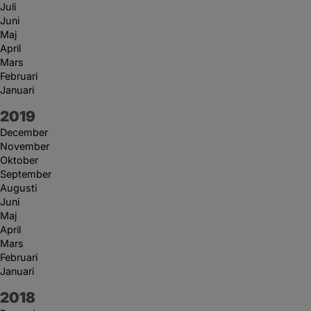
Juli
Juni
Maj
April
Mars
Februari
Januari
År:
2019
December
November
Oktober
September
Augusti
Juni
Maj
April
Mars
Februari
Januari
År:
2018