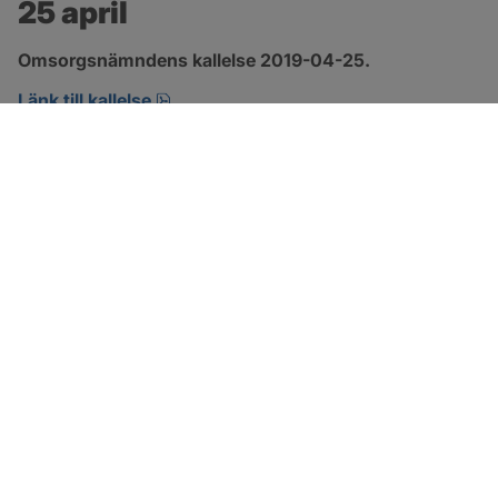
25 april
Omsorgsnämndens kallelse 2019-04-25.
pdf, öppnas i nytt fönster.
Länk till kallelse
SOTENÄS KOMMUN
Besöksadress
Parkgatan 46
456 80 Kungshamn
Hitta hit