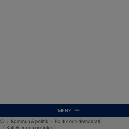
MENY
/
Kommun & politik
/
Politik och demokrati
/
Kallelser och protokoll
Sotenäs kommun