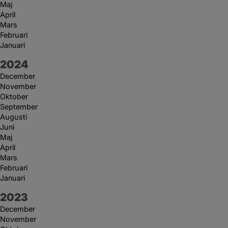
Maj
April
Mars
Februari
Januari
År:
2024
December
November
Oktober
September
Augusti
Juni
Maj
April
Mars
Februari
Januari
År:
2023
December
November