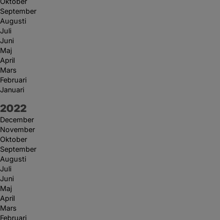
Oktober
September
Augusti
Juli
Juni
Maj
April
Mars
Februari
Januari
År:
2022
December
November
Oktober
September
Augusti
Juli
Juni
Maj
April
Mars
Februari