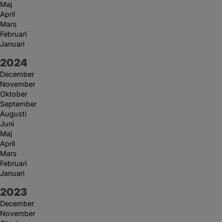
Maj
April
Mars
Februari
Januari
År:
2024
December
November
Oktober
September
Augusti
Juni
Maj
April
Mars
Februari
Januari
År:
2023
December
November