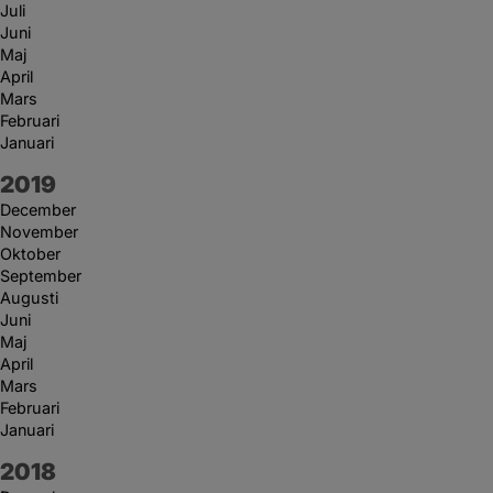
Juli
Juni
Maj
April
Mars
Februari
Januari
År:
2019
December
November
Oktober
September
Augusti
Juni
Maj
April
Mars
Februari
Januari
År:
2018