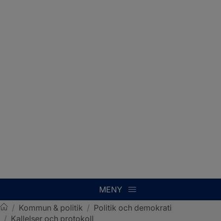
MENY
/
Kommun & politik
/
Politik och demokrati
/
Kallelser och protokoll
Sotenäs kommun