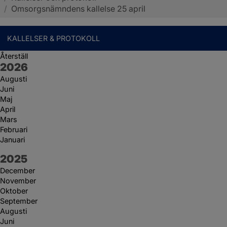
/
Omsorgsnämndens kallelse 25 april
KALLELSER & PROTOKOLL
Återställ
År:
2026
Augusti
Juni
Maj
April
Mars
Februari
Januari
År:
2025
December
November
Oktober
September
Augusti
Juni