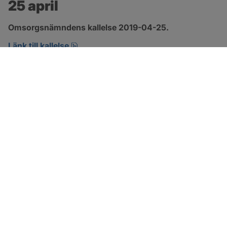
25 april
Omsorgsnämndens kallelse 2019-04-25.
pdf, öppnas i nytt fönster.
Länk till kallelse
SOTENÄS KOMMUN
Besöksadress
Parkgatan 46
456 80 Kungshamn
Hitta hit