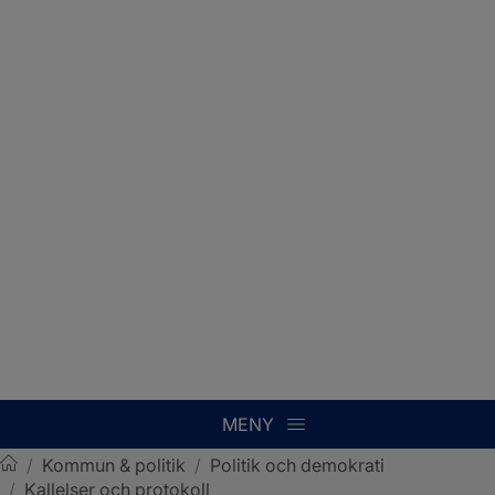
MENY
/
Kommun & politik
/
Politik och demokrati
/
Kallelser och protokoll
Sotenäs kommun