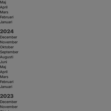
Maj
April
Mars
Februari
Januari
År:
2024
December
November
Oktober
September
Augusti
Juni
Maj
April
Mars
Februari
Januari
År:
2023
December
November