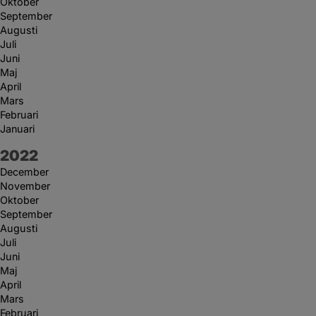
Oktober
September
Augusti
Juli
Juni
Maj
April
Mars
Februari
Januari
År:
2022
December
November
Oktober
September
Augusti
Juli
Juni
Maj
April
Mars
Februari