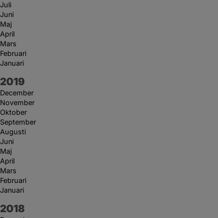
Juli
Juni
Maj
April
Mars
Februari
Januari
År:
2019
December
November
Oktober
September
Augusti
Juni
Maj
April
Mars
Februari
Januari
År:
2018