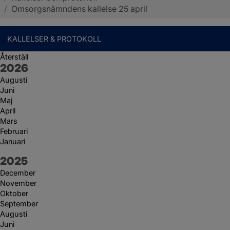
/
Omsorgsnämndens kallelse 25 april
KALLELSER & PROTOKOLL
Återställ
År:
2026
Augusti
Juni
Maj
April
Mars
Februari
Januari
År:
2025
December
November
Oktober
September
Augusti
Juni