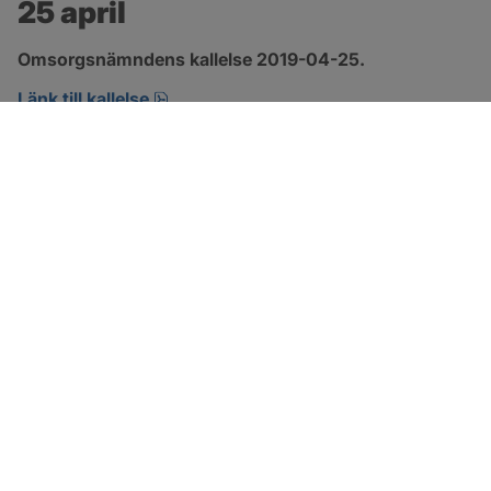
25 april
Omsorgsnämndens kallelse 2019-04-25.
pdf, öppnas i nytt fönster.
Länk till kallelse
SOTENÄS KOMMUN
Besöksadress
Parkgatan 46
456 80 Kungshamn
Hitta hit