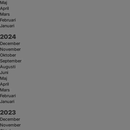
Maj
April
Mars
Februari
Januari
År:
2024
December
November
Oktober
September
Augusti
Juni
Maj
April
Mars
Februari
Januari
År:
2023
December
November