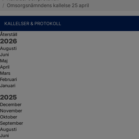
/
Omsorgsnämndens kallelse 25 april
KALLELSER & PROTOKOLL
Återställ
År:
2026
Augusti
Juni
Maj
April
Mars
Februari
Januari
År:
2025
December
November
Oktober
September
Augusti
Juni