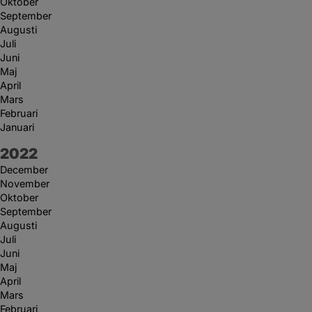
Oktober
September
Augusti
Juli
Juni
Maj
April
Mars
Februari
Januari
År:
2022
December
November
Oktober
September
Augusti
Juli
Juni
Maj
April
Mars
Februari