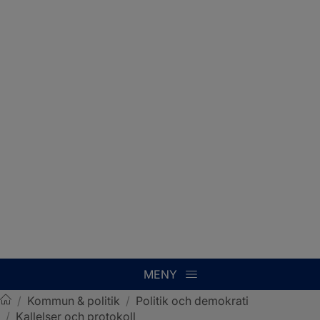
MENY
/
Kommun & politik
/
Politik och demokrati
/
Kallelser och protokoll
Sotenäs kommun