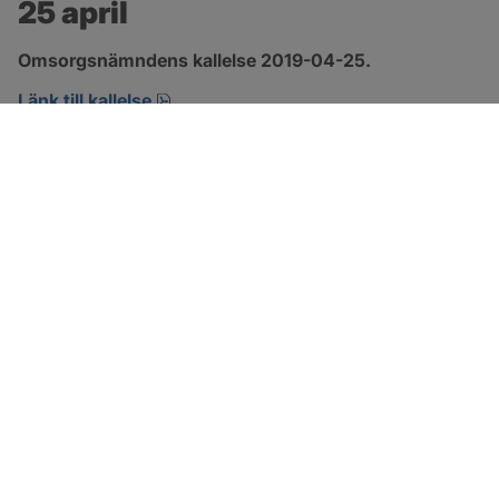
25 april
Omsorgsnämndens kallelse 2019-04-25.
pdf, öppnas i nytt fönster.
Länk till kallelse
SOTENÄS KOMMUN
Besöksadress
Parkgatan 46
456 80 Kungshamn
Hitta hit