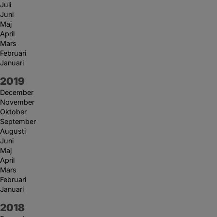
Juli
Juni
Maj
April
Mars
Februari
Januari
År:
2019
December
November
Oktober
September
Augusti
Juni
Maj
April
Mars
Februari
Januari
År:
2018