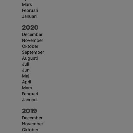
Mars
Februari
Januari
År:
2020
December
November
Oktober
September
Augusti
Juli
Juni
Maj
April
Mars
Februari
Januari
År:
2019
December
November
Oktober