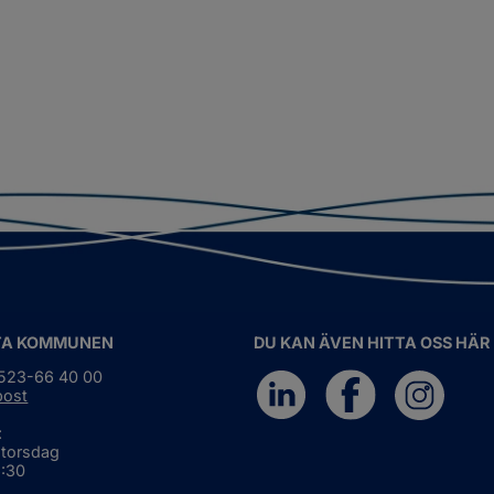
TA KOMMUNEN
DU KAN ÄVEN HITTA OSS HÄR
0523-66 40 00
post
:
 torsdag
6:30