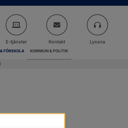
E-tjänster
Kontakt
Lyssna
 & FÖRSKOLA
KOMMUN & POLITIK
l