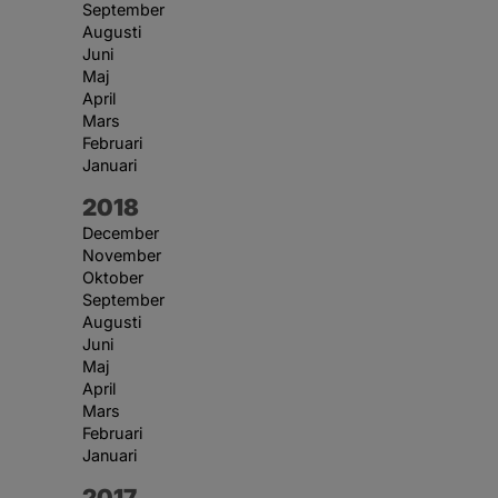
September
Augusti
Juni
Maj
April
Mars
Februari
Januari
År:
2018
December
November
Oktober
September
Augusti
Juni
Maj
April
Mars
Februari
Januari
År:
2017