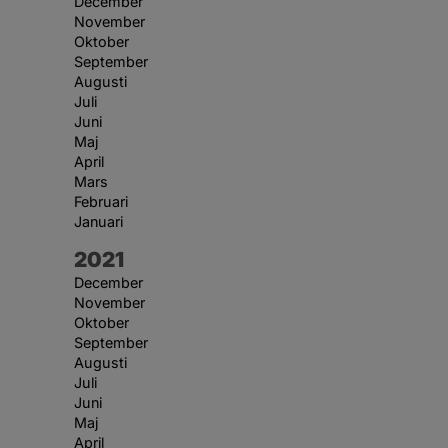
December
November
Oktober
September
Augusti
Juli
Juni
Maj
April
Mars
Februari
Januari
År:
2021
December
November
Oktober
September
Augusti
Juli
Juni
Maj
April