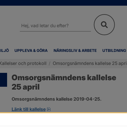
Sök
på
webbplatsen
ILJÖ
UPPLEVA & GÖRA
NÄRINGSLIV & ARBETE
UTBILDNING
Kallelser och protokoll
/
Omsorgsnämndens kallelse 25 apri
Omsorgsnämndens kallelse
25 april
Omsorgsnämndens kallelse 2019-04-25.
pdf, öppnas i nytt fönster.
Länk till kallelse