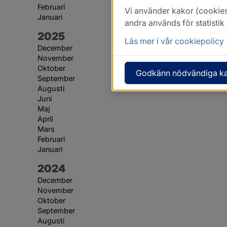
Februari
Vi använder kakor (cookies
Januari
andra används för statisti
År:
2025
Läs mer i vår cookiepolicy
December
November
Oktober
Godkänn nödvändiga k
September
Augusti
Juni
Maj
April
Mars
Februari
Januari
År:
2024
December
November
Oktober
September
Augusti