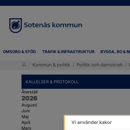
OMSORG & STÖD
TRAFIK & INFRASTRUKTUR
BYGGA, BO & M
/
Kommun & politik
/
Politik och demokrati
/
Sotenäs kommun
KALLELSER & PROTOKOLL
Återställ
År:
2026
Augusti
Juni
Maj
Vi använder kakor
April
Mars