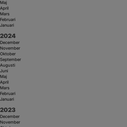
Maj
April
Mars
Februari
Januari
År:
2024
December
November
Oktober
September
Augusti
Juni
Maj
April
Mars
Februari
Januari
År:
2023
December
November