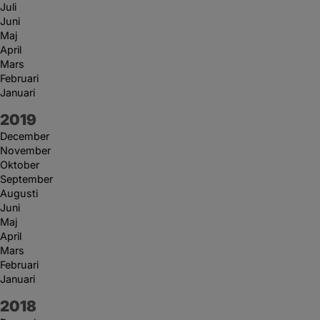
Juli
Juni
Maj
April
Mars
Februari
Januari
År:
2019
December
November
Oktober
September
Augusti
Juni
Maj
April
Mars
Februari
Januari
År:
2018