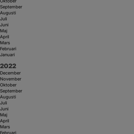
Oktober
September
Augusti
Juli
Juni
Maj
April
Mars
Februari
Januari
År:
2022
December
November
Oktober
September
Augusti
Juli
Juni
Maj
April
Mars
Februari