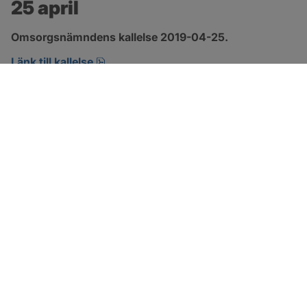
25 april
Omsorgsnämndens kallelse 2019-04-25.
pdf, öppnas i nytt fönster.
Länk till kallelse
SOTENÄS KOMMUN
Besöksadress
Parkgatan 46
456 80 Kungshamn
Hitta hit