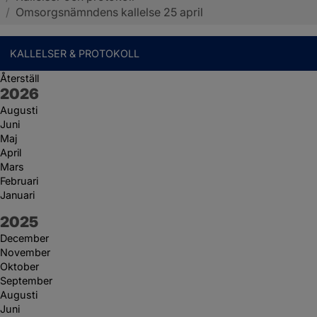
/
Omsorgsnämndens kallelse 25 april
KALLELSER & PROTOKOLL
Återställ
År:
2026
Augusti
Juni
Maj
April
Mars
Februari
Januari
År:
2025
December
November
Oktober
September
Augusti
Juni