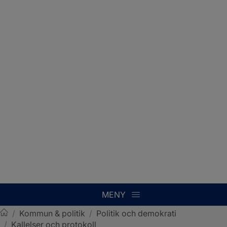
MENY
/
Kommun & politik
/
Politik och demokrati
/
Kallelser och protokoll
Sotenäs kommun