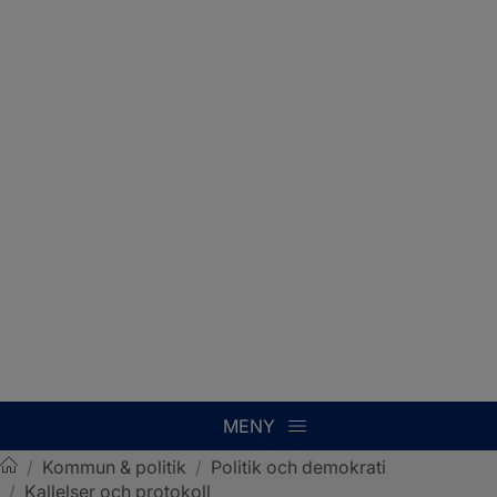
MENY
/
Kommun & politik
/
Politik och demokrati
/
Kallelser och protokoll
Sotenäs kommun