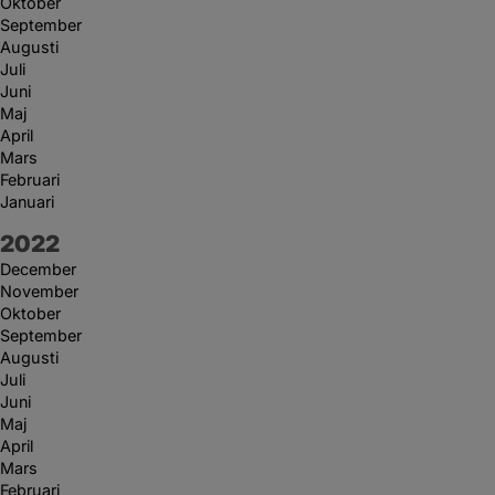
Oktober
September
Augusti
Juli
Juni
Maj
April
Mars
Februari
Januari
År:
2022
December
November
Oktober
September
Augusti
Juli
Juni
Maj
April
Mars
Februari