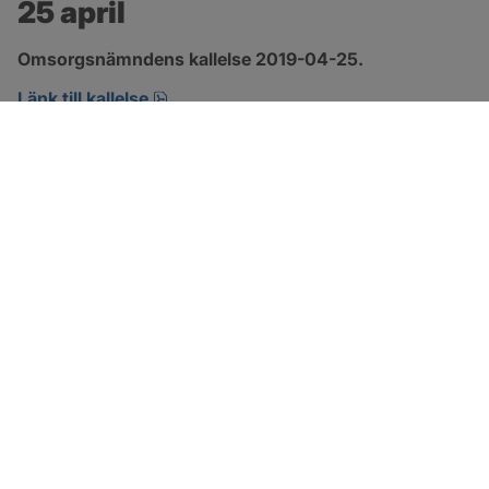
25 april
Omsorgsnämndens kallelse 2019-04-25.
pdf, öppnas i nytt fönster.
Länk till kallelse
SOTENÄS KOMMUN
Besöksadress
Parkgatan 46
456 80 Kungshamn
Hitta hit