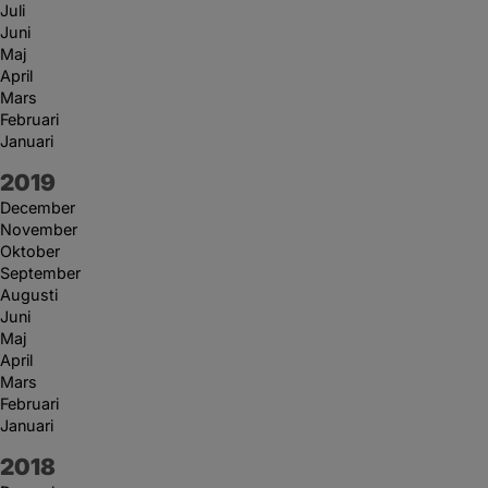
Juli
Juni
Maj
April
Mars
Februari
Januari
År:
2019
December
November
Oktober
September
Augusti
Juni
Maj
April
Mars
Februari
Januari
År:
2018