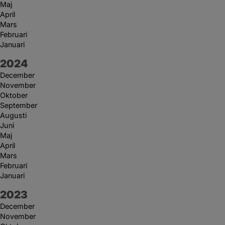
Maj
April
Mars
Februari
Januari
År:
2024
December
November
Oktober
September
Augusti
Juni
Maj
April
Mars
Februari
Januari
År:
2023
December
November