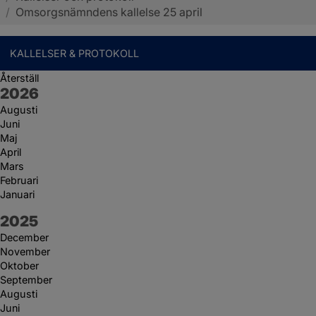
/
Omsorgsnämndens kallelse 25 april
KALLELSER & PROTOKOLL
Återställ
År:
2026
Augusti
Juni
Maj
April
Mars
Februari
Januari
År:
2025
December
November
Oktober
September
Augusti
Juni