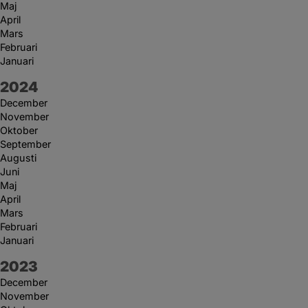
Maj
April
Mars
Februari
Januari
År:
2024
December
November
Oktober
September
Augusti
Juni
Maj
April
Mars
Februari
Januari
År:
2023
December
November