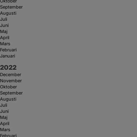
Oktober
September
Augusti
Juli
Juni
Maj
April
Mars
Februari
Januari
År:
2022
December
November
Oktober
September
Augusti
Juli
Juni
Maj
April
Mars
Februari