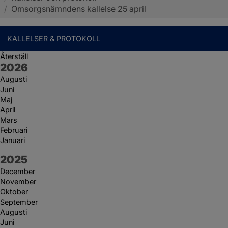
/
Omsorgsnämndens kallelse 25 april
KALLELSER & PROTOKOLL
Återställ
År:
2026
Augusti
Juni
Maj
April
Mars
Februari
Januari
År:
2025
December
November
Oktober
September
Augusti
Juni