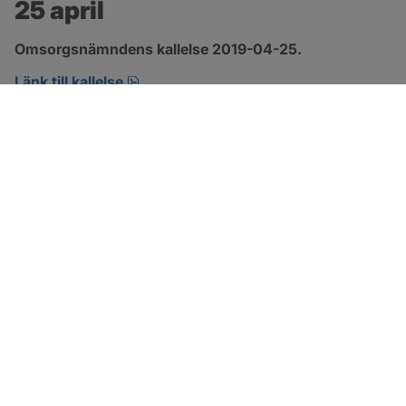
25 april
Omsorgsnämndens kallelse 2019-04-25.
pdf, öppnas i nytt fönster.
Länk till kallelse
SOTENÄS KOMMUN
Besöksadress
Parkgatan 46
456 80 Kungshamn
Hitta hit