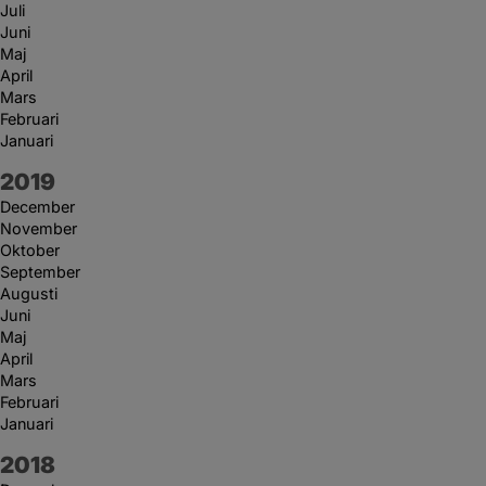
Juli
Juni
Maj
April
Mars
Februari
Januari
År:
2019
December
November
Oktober
September
Augusti
Juni
Maj
April
Mars
Februari
Januari
År:
2018