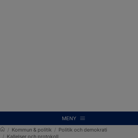
MENY
/
Kommun & politik
/
Politik och demokrati
/
Kallelser och protokoll
Sotenäs kommun