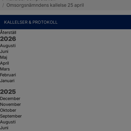
/
Omsorgsnämndens kallelse 25 april
KALLELSER & PROTOKOLL
Återställ
År:
2026
Augusti
Juni
Maj
April
Mars
Februari
Januari
År:
2025
December
November
Oktober
September
Augusti
Juni