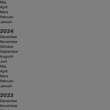
Maj
April
Mars
Februari
Januari
År:
2024
December
November
Oktober
September
Augusti
Juni
Maj
April
Mars
Februari
Januari
År:
2023
December
November