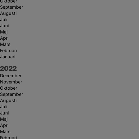
Oktober
September
Augusti
Juli
Juni
Maj
April
Mars
Februari
Januari
År:
2022
December
November
Oktober
September
Augusti
Juli
Juni
Maj
April
Mars
Februari