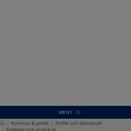
MENY
/
Kommun & politik
/
Politik och demokrati
/
Kallelser och protokoll
Sotenäs kommun