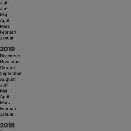
Juli
Juni
Maj
April
Mars
Februari
Januari
År:
2019
December
November
Oktober
September
Augusti
Juni
Maj
April
Mars
Februari
Januari
År:
2018