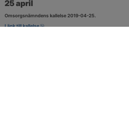
25 april
Omsorgsnämndens kallelse 2019-04-25.
pdf, öppnas i nytt fönster.
Länk till kallelse
SOTENÄS KOMMUN
Besöksadress
Parkgatan 46
456 80 Kungshamn
Hitta hit