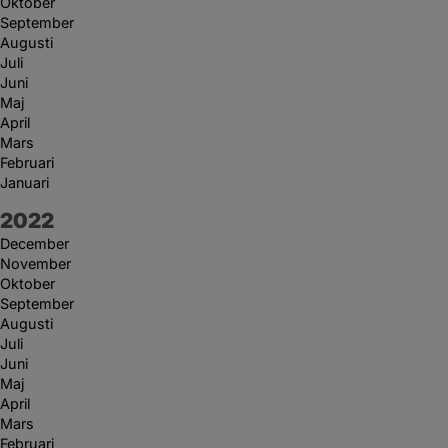
Oktober
September
Augusti
Juli
Juni
Maj
April
Mars
Februari
Januari
År:
2022
December
November
Oktober
September
Augusti
Juli
Juni
Maj
April
Mars
Februari