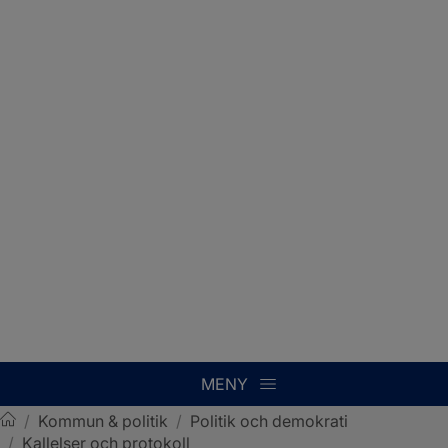
MENY
/
Kommun & politik
/
Politik och demokrati
/
Kallelser och protokoll
Sotenäs kommun