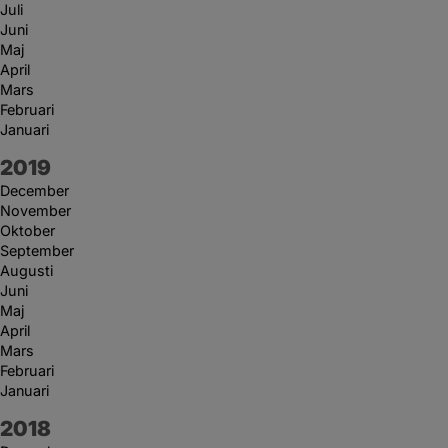
Juli
Juni
Maj
April
Mars
Februari
Januari
År:
2019
December
November
Oktober
September
Augusti
Juni
Maj
April
Mars
Februari
Januari
År:
2018