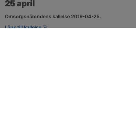
25 april
Omsorgsnämndens kallelse 2019-04-25.
pdf, öppnas i nytt fönster.
Länk till kallelse
SOTENÄS KOMMUN
Besöksadress
Parkgatan 46
456 80 Kungshamn
Hitta hit