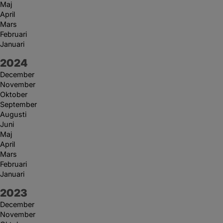
Maj
April
Mars
Februari
Januari
År:
2024
December
November
Oktober
September
Augusti
Juni
Maj
April
Mars
Februari
Januari
År:
2023
December
November