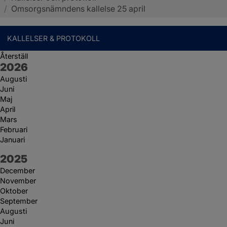
/
Omsorgsnämndens kallelse 25 april
KALLELSER & PROTOKOLL
Återställ
År:
2026
Augusti
Juni
Maj
April
Mars
Februari
Januari
År:
2025
December
November
Oktober
September
Augusti
Juni