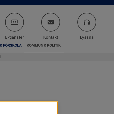
E-tjänster
Kontakt
Lyssna
 & FÖRSKOLA
KOMMUN & POLITIK
l