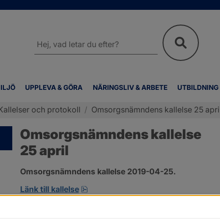
Sök
på
webbplatsen
ILJÖ
UPPLEVA & GÖRA
NÄRINGSLIV & ARBETE
UTBILDNING
Kallelser och protokoll
/
Omsorgsnämndens kallelse 25 apri
Omsorgsnämndens kallelse
25 april
Omsorgsnämndens kallelse 2019-04-25.
pdf, öppnas i nytt fönster.
Länk till kallelse