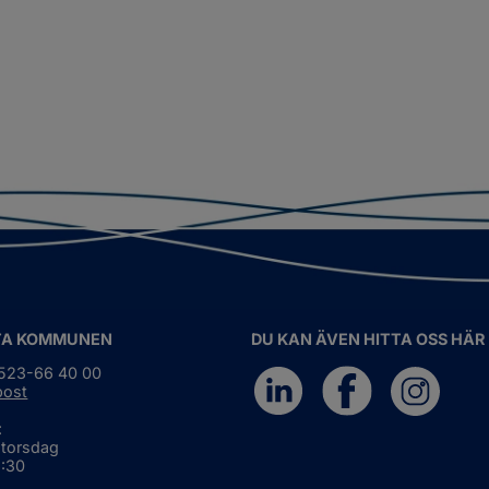
TA KOMMUNEN
DU KAN ÄVEN HITTA OSS HÄR
0523-66 40 00
post
:
 torsdag
6:30