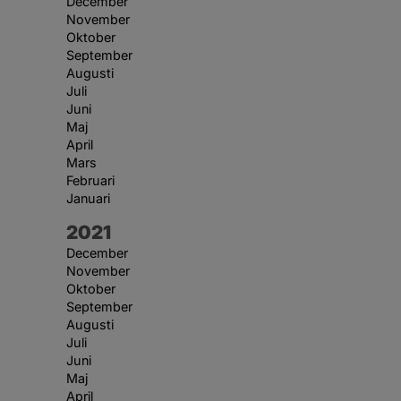
December
November
Oktober
September
Augusti
Juli
Juni
Maj
April
Mars
Februari
Januari
År:
2021
December
November
Oktober
September
Augusti
Juli
Juni
Maj
April