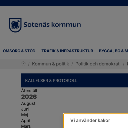
OMSORG & STÖD
TRAFIK & INFRASTRUKTUR
BYGGA, BO & M
/
Kommun & politik
/
Politik och demokrati
/
Sotenäs kommun
KALLELSER & PROTOKOLL
Återställ
År:
2026
Augusti
Juni
Maj
Vi använder kakor
April
Mars