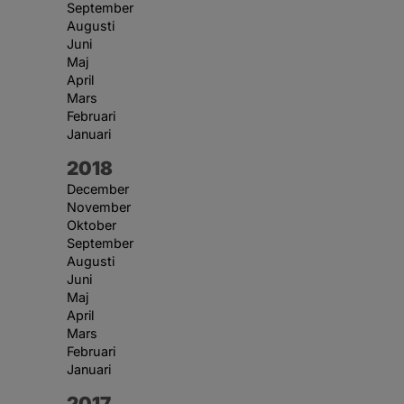
September
Augusti
Juni
Maj
April
Mars
Februari
Januari
År:
2018
December
November
Oktober
September
Augusti
Juni
Maj
April
Mars
Februari
Januari
År:
2017