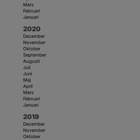
Mars
Februari
Januari
År:
2020
December
November
Oktober
September
Augusti
Juli
Juni
Maj
April
Mars
Februari
Januari
År:
2019
December
November
Oktober