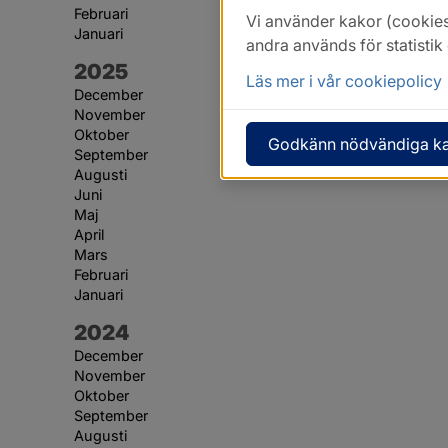
Februari
Vi använder kakor (cookies
Januari
andra används för statisti
År:
2025
Läs mer i vår cookiepolicy
December
November
Oktober
Godkänn nödvändiga k
September
Augusti
Juni
Maj
April
Mars
Februari
Januari
År:
2024
December
November
Oktober
September
Augusti