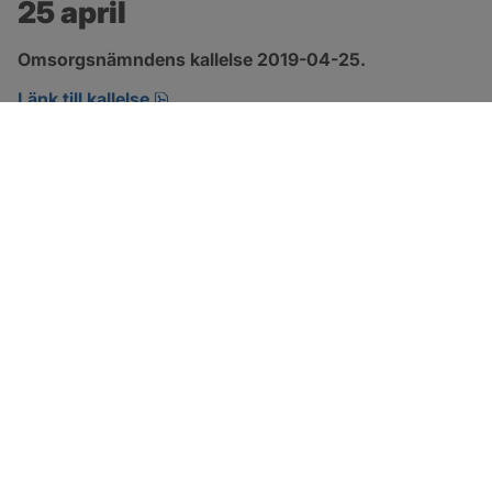
25 april
Omsorgsnämndens kallelse 2019-04-25.
pdf, öppnas i nytt fönster.
Länk till kallelse
SOTENÄS KOMMUN
Besöksadress
Parkgatan 46
456 80 Kungshamn
Hitta hit