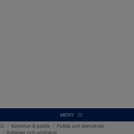
MENY
/
Kommun & politik
/
Politik och demokrati
/
Kallelser och protokoll
Sotenäs kommun