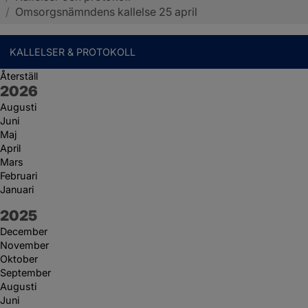
/
Omsorgsnämndens kallelse 25 april
KALLELSER & PROTOKOLL
Återställ
År:
2026
Augusti
Juni
Maj
April
Mars
Februari
Januari
År:
2025
December
November
Oktober
September
Augusti
Juni