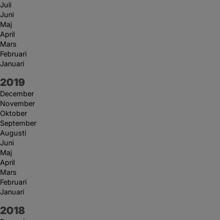
Juli
Juni
Maj
April
Mars
Februari
Januari
År:
2019
December
November
Oktober
September
Augusti
Juni
Maj
April
Mars
Februari
Januari
År:
2018