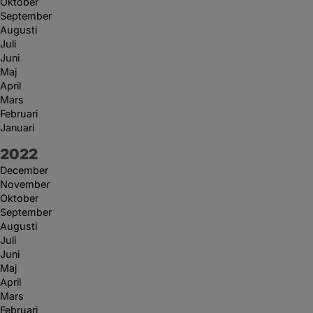
Oktober
September
Augusti
Juli
Juni
Maj
April
Mars
Februari
Januari
År:
2022
December
November
Oktober
September
Augusti
Juli
Juni
Maj
April
Mars
Februari