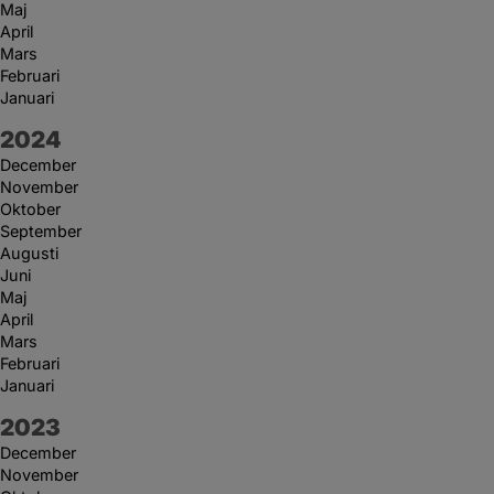
Maj
April
Mars
Februari
Januari
År:
2024
December
November
Oktober
September
Augusti
Juni
Maj
April
Mars
Februari
Januari
År:
2023
December
November