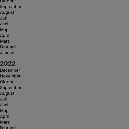
Oktober
September
Augusti
Juli
Juni
Maj
April
Mars
Februari
Januari
År:
2022
December
November
Oktober
September
Augusti
Juli
Juni
Maj
April
Mars
Februari