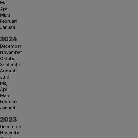
Maj
April
Mars
Februari
Januari
År:
2024
December
November
Oktober
September
Augusti
Juni
Maj
April
Mars
Februari
Januari
År:
2023
December
November