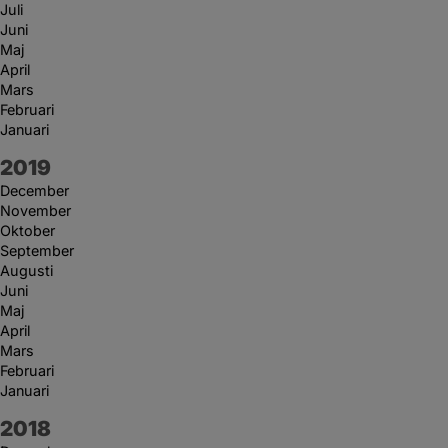
Juli
Juni
Maj
April
Mars
Februari
Januari
År:
2019
December
November
Oktober
September
Augusti
Juni
Maj
April
Mars
Februari
Januari
År:
2018