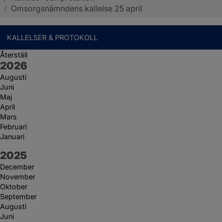
/
Omsorgsnämndens kallelse 25 april
KALLELSER & PROTOKOLL
Återställ
År:
2026
Augusti
Juni
Maj
April
Mars
Februari
Januari
År:
2025
December
November
Oktober
September
Augusti
Juni