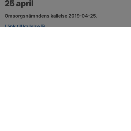
25 april
Omsorgsnämndens kallelse 2019-04-25.
pdf, öppnas i nytt fönster.
Länk till kallelse
SOTENÄS KOMMUN
Besöksadress
Parkgatan 46
456 80 Kungshamn
Hitta hit