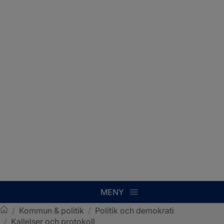
MENY
/
Kommun & politik
/
Politik och demokrati
/
Kallelser och protokoll
Sotenäs kommun