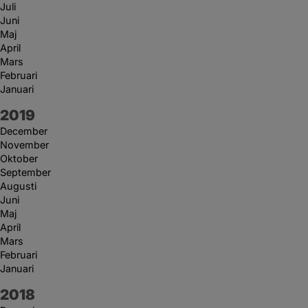
Juli
Juni
Maj
April
Mars
Februari
Januari
År:
2019
December
November
Oktober
September
Augusti
Juni
Maj
April
Mars
Februari
Januari
År:
2018