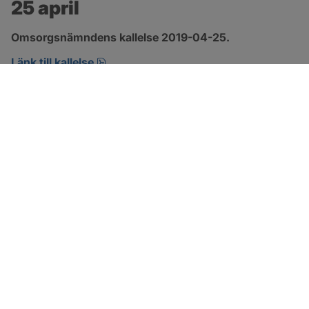
25 april
Omsorgsnämndens kallelse 2019-04-25.
pdf, öppnas i nytt fönster.
Länk till kallelse
SOTENÄS KOMMUN
Besöksadress
Parkgatan 46
456 80 Kungshamn
Hitta hit