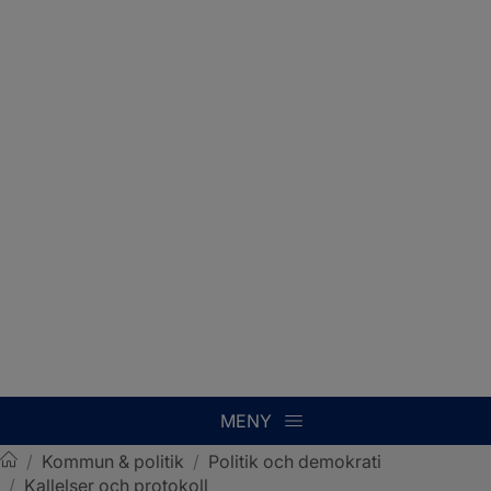
MENY
/
Kommun & politik
/
Politik och demokrati
/
Kallelser och protokoll
Sotenäs kommun