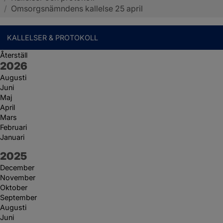
/
Omsorgsnämndens kallelse 25 april
KALLELSER & PROTOKOLL
Återställ
År:
2026
Augusti
Juni
Maj
April
Mars
Februari
Januari
År:
2025
December
November
Oktober
September
Augusti
Juni