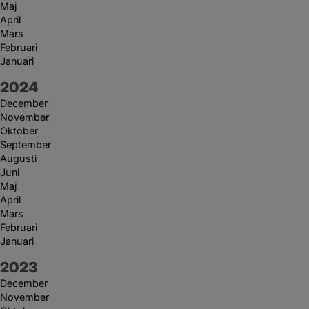
Maj
April
Mars
Februari
Januari
År:
2024
December
November
Oktober
September
Augusti
Juni
Maj
April
Mars
Februari
Januari
År:
2023
December
November