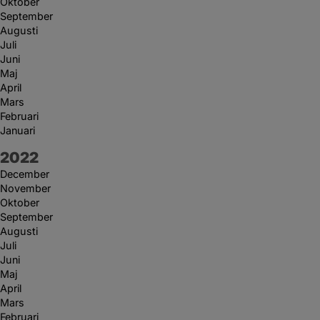
Oktober
September
Augusti
Juli
Juni
Maj
April
Mars
Februari
Januari
År:
2022
December
November
Oktober
September
Augusti
Juli
Juni
Maj
April
Mars
Februari