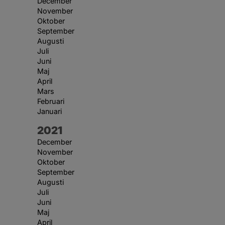
December
November
Oktober
September
Augusti
Juli
Juni
Maj
April
Mars
Februari
Januari
År:
2021
December
November
Oktober
September
Augusti
Juli
Juni
Maj
April