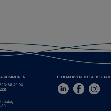
TA KOMMUNEN
DU KAN ÄVEN HITTA OSS HÄR
0523-66 40 00
post
:
 torsdag
6:30