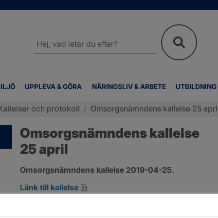
Sök
på
webbplatsen
ILJÖ
UPPLEVA & GÖRA
NÄRINGSLIV & ARBETE
UTBILDNING
Kallelser och protokoll
/
Omsorgsnämndens kallelse 25 apri
Omsorgsnämndens kallelse
25 april
Omsorgsnämndens kallelse 2019-04-25.
pdf, öppnas i nytt fönster.
Länk till kallelse