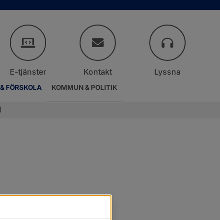
E-tjänster
Kontakt
Lyssna
 & FÖRSKOLA
KOMMUN & POLITIK
l