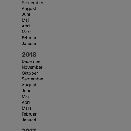
September
Augusti
Juni
Maj
April
Mars
Februari
Januari
År:
2018
December
November
Oktober
September
Augusti
Juni
Maj
April
Mars
Februari
Januari
År:
2017