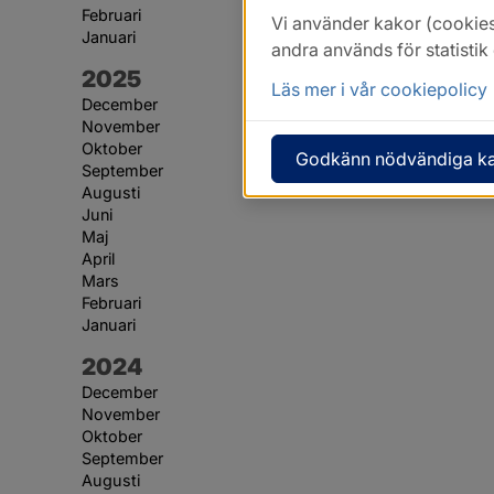
Februari
Vi använder kakor (cookies
Januari
andra används för statisti
År:
2025
Läs mer i vår cookiepolicy
December
November
Oktober
Godkänn nödvändiga k
September
Augusti
Juni
Maj
April
Mars
Februari
Januari
År:
2024
December
November
Oktober
September
Augusti