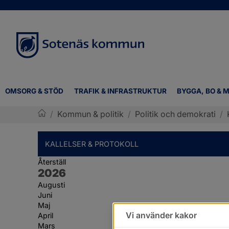
OMSORG & STÖD
TRAFIK & INFRASTRUKTUR
BYGGA, BO & M
/
Kommun & politik
/
Politik och demokrati
/
Sotenäs kommun
KALLELSER & PROTOKOLL
Återställ
År:
2026
Augusti
Juni
Maj
Vi använder kakor
April
Mars