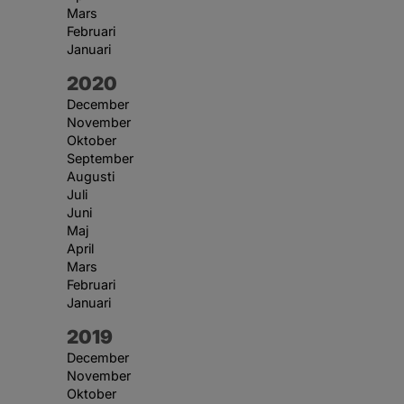
Mars
Februari
Januari
År:
2020
December
November
Oktober
September
Augusti
Juli
Juni
Maj
April
Mars
Februari
Januari
År:
2019
December
November
Oktober