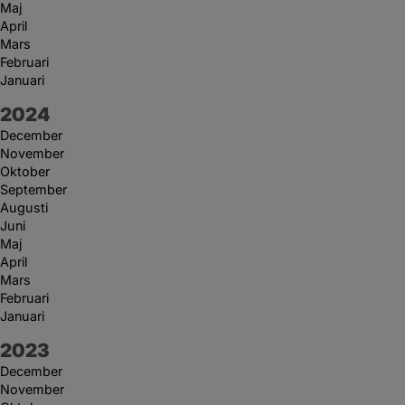
Maj
April
Mars
Februari
Januari
År:
2024
December
November
Oktober
September
Augusti
Juni
Maj
April
Mars
Februari
Januari
År:
2023
December
November