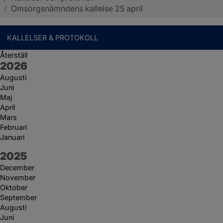
/
Omsorgsnämndens kallelse 25 april
KALLELSER & PROTOKOLL
Återställ
År:
2026
Augusti
Juni
Maj
April
Mars
Februari
Januari
År:
2025
December
November
Oktober
September
Augusti
Juni