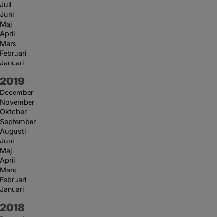
Juli
Juni
Maj
April
Mars
Februari
Januari
År:
2019
December
November
Oktober
September
Augusti
Juni
Maj
April
Mars
Februari
Januari
År:
2018