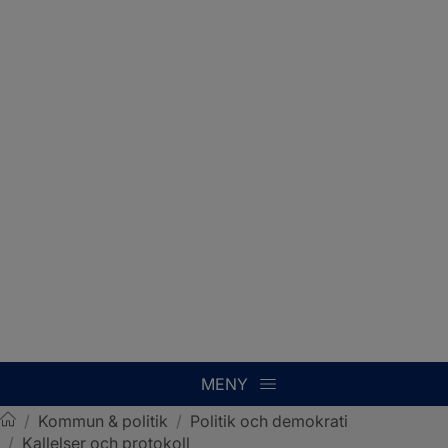
MENY
/
Kommun & politik
/
Politik och demokrati
/
Kallelser och protokoll
Sotenäs kommun