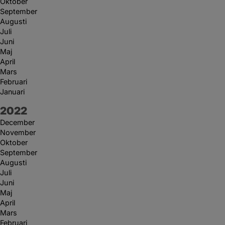
Oktober
September
Augusti
Juli
Juni
Maj
April
Mars
Februari
Januari
År:
2022
December
November
Oktober
September
Augusti
Juli
Juni
Maj
April
Mars
Februari