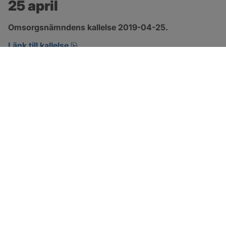
25 april
Omsorgsnämndens kallelse 2019-04-25.
pdf, öppnas i nytt fönster.
Länk till kallelse
SOTENÄS KOMMUN
Besöksadress
Parkgatan 46
456 80 Kungshamn
Hitta hit