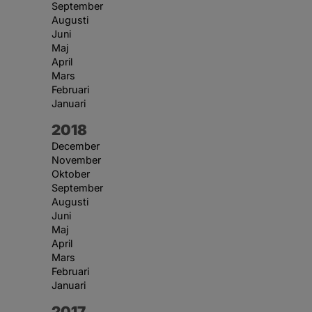
September
Augusti
Juni
Maj
April
Mars
Februari
Januari
År:
2018
December
November
Oktober
September
Augusti
Juni
Maj
April
Mars
Februari
Januari
År:
2017