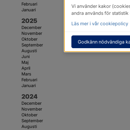
Februari
Vi använder kakor (cookies
Januari
andra används för statisti
År:
2025
Läs mer i vår cookiepolicy
December
November
Oktober
Godkänn nödvändiga k
September
Augusti
Juni
Maj
April
Mars
Februari
Januari
År:
2024
December
November
Oktober
September
Augusti