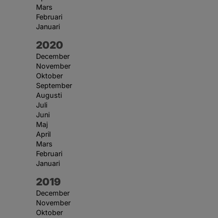
Mars
Februari
Januari
År:
2020
December
November
Oktober
September
Augusti
Juli
Juni
Maj
April
Mars
Februari
Januari
År:
2019
December
November
Oktober