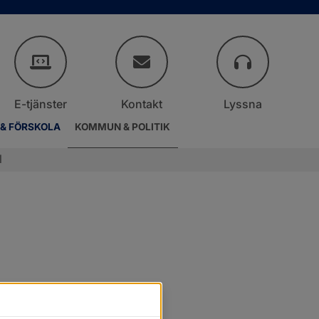
E-tjänster
Kontakt
Lyssna
 & FÖRSKOLA
KOMMUN & POLITIK
l