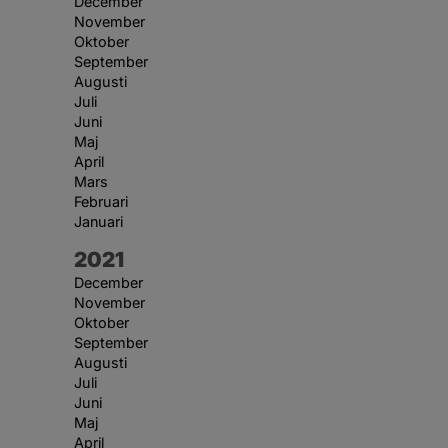
December
November
Oktober
September
Augusti
Juli
Juni
Maj
April
Mars
Februari
Januari
År:
2021
December
November
Oktober
September
Augusti
Juli
Juni
Maj
April