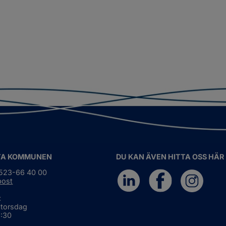
TA KOMMUNEN
DU KAN ÄVEN HITTA OSS HÄR
0523-66 40 00
post
:
 torsdag
6:30