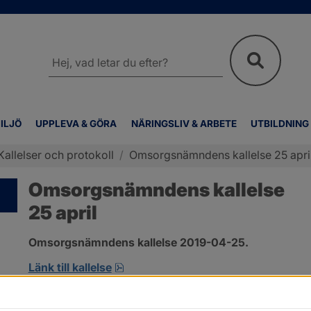
Sök
på
webbplatsen
ILJÖ
UPPLEVA & GÖRA
NÄRINGSLIV & ARBETE
UTBILDNING
Kallelser och protokoll
/
Omsorgsnämndens kallelse 25 apri
Omsorgsnämndens kallelse
25 april
Omsorgsnämndens kallelse 2019-04-25.
pdf, öppnas i nytt fönster.
Länk till kallelse