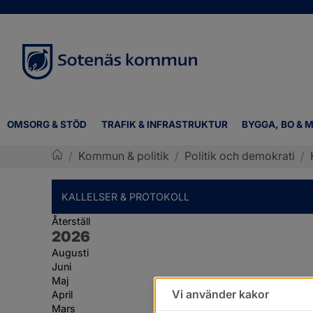
OMSORG & STÖD
TRAFIK & INFRASTRUKTUR
BYGGA, BO & M
/
Kommun & politik
/
Politik och demokrati
/
Sotenäs kommun
KALLELSER & PROTOKOLL
Återställ
År:
2026
Augusti
Juni
Maj
Vi använder kakor
April
Mars