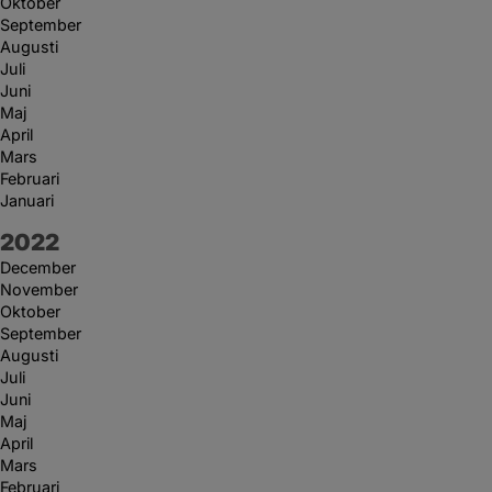
Oktober
September
Augusti
Juli
Juni
Maj
April
Mars
Februari
Januari
År:
2022
December
November
Oktober
September
Augusti
Juli
Juni
Maj
April
Mars
Februari