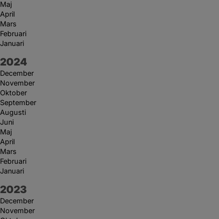
Maj
April
Mars
Februari
Januari
År:
2024
December
November
Oktober
September
Augusti
Juni
Maj
April
Mars
Februari
Januari
År:
2023
December
November