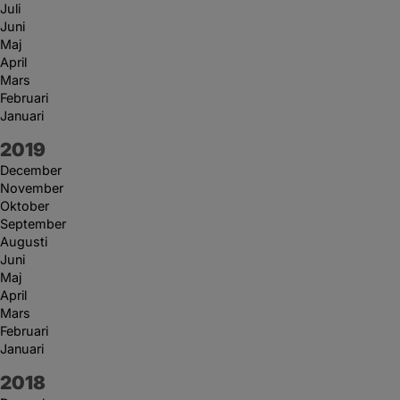
Juli
Juni
Maj
April
Mars
Februari
Januari
År:
2019
December
November
Oktober
September
Augusti
Juni
Maj
April
Mars
Februari
Januari
År:
2018