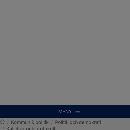
MENY
/
Kommun & politik
/
Politik och demokrati
/
Kallelser och protokoll
Sotenäs kommun