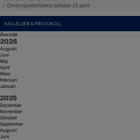
/
Omsorgsnämndens kallelse 25 april
KALLELSER & PROTOKOLL
Återställ
År:
2026
Augusti
Juni
Maj
April
Mars
Februari
Januari
År:
2025
December
November
Oktober
September
Augusti
Juni