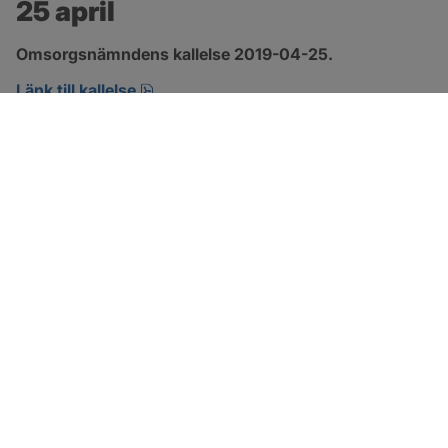
25 april
Omsorgsnämndens kallelse 2019-04-25.
pdf, öppnas i nytt fönster.
Länk till kallelse
SOTENÄS KOMMUN
Besöksadress
Parkgatan 46
456 80 Kungshamn
Hitta hit